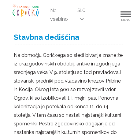
Na
SLO
vsebino
MENU
Stavbna dediščina
Na območju Goričkega so sledi bivanja znane že
iz prazgodovinskih obdobij, antike in zgodnjega
srednjega veka. V 9. stoletju so tod prevladovali
slovanski predniki pod vladavino knezov Pribine
in Koclja. Okrog leta 900 so razvoj zavrli vdori
Ogrov, ki so izoblikovali t. i. mejni pas. Ponovna
kolonizacija je potekala od konca 11. do 14.
stoletja. V tem času so nastali najstarejši kulturni
spomeniki. Pestro zgodovinsko dogajanje od
nastanka najstarejših kulturnih spomenikov do