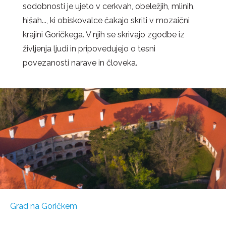
sodobnosti je ujeto v cerkvah, obeležjih, mlinih,
hišah..., ki obiskovalce čakajo skriti v mozaični
krajini Goričkega. V njih se s
krivajo zgodbe iz
življenja ljudi in pripovedujejo o tesni
povezanosti narave in človeka.
Grad na Goričkem