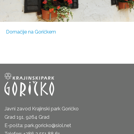
Domačije na Goričkem
Javni zavod Krajinski park Goričko
Grad 191, 9264 Grad
E-pošta: park.goricko@siol.net
Telefon: +386 2 551 88 61