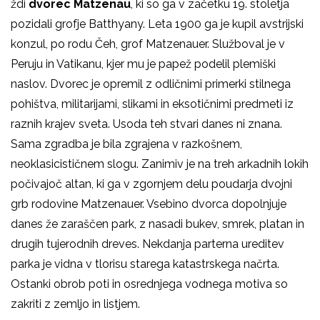
ždi
dvorec Matzenau
, ki so ga v začetku 19. stoletja
pozidali grofje Batthyany. Leta 1900 ga je kupil avstrijski
konzul, po rodu Čeh, grof Matzenauer. Služboval je v
Peruju in Vatikanu, kjer mu je papež podelil plemiški
naslov. Dvorec je opremil z odličnimi primerki stilnega
pohištva, militarijami, slikami in eksotičnimi predmeti iz
raznih krajev sveta. Usoda teh stvari danes ni znana.
Sama zgradba je bila zgrajena v razkošnem,
neoklasicističnem slogu. Zanimiv je na treh arkadnih lokih
počivajoč altan, ki ga v zgornjem delu poudarja dvojni
grb rodovine Matzenauer. Vsebino dvorca dopolnjuje
danes že zaraščen park, z nasadi bukev, smrek, platan in
drugih tujerodnih dreves. Nekdanja parterna ureditev
parka je vidna v tlorisu starega katastrskega načrta.
Ostanki obrob poti in osrednjega vodnega motiva so
zakriti z zemljo in listjem.