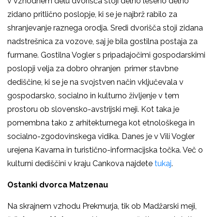
v vzhodnem delu dvorišča stoji delno leseno delno
zidano pritlično poslopje, ki se je najbrž rabilo za
shranjevanje raznega orodja. Sredi dvorišča stoji zidana
nadstrešnica za vozove, saj je bila gostilna postaja za
furmane. Gostilna Vogler s pripadajočimi gospodarskimi
poslopji velja za dobro ohranjen primer stavbne
dediščine, ki se je na svojstven način vključevala v
gospodarsko, socialno in kulturno življenje v tem
prostoru ob slovensko-avstrijski meji. Kot taka je
pomembna tako z arhitekturnega kot etnološkega in
socialno-zgodovinskega vidika. Danes je v Vili Vogler
urejena Kavarna in turistično-informacijska točka. Več o
kulturni dediščini v kraju Cankova najdete
tukaj
.
Ostanki dvorca Matzenau
Na skrajnem vzhodu Prekmurja, tik ob Madžarski meji,