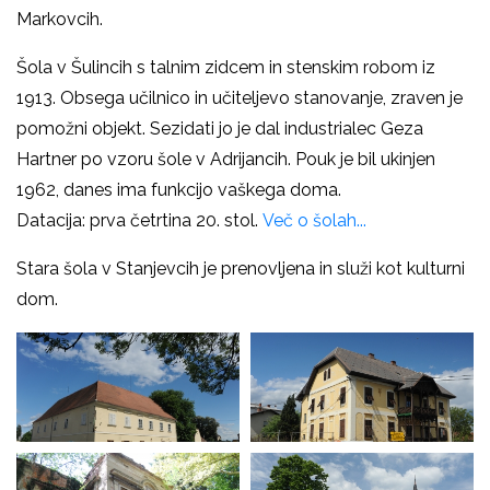
Markovcih.
Šola v Šulincih s talnim zidcem in stenskim robom iz
1913. Obsega učilnico in učiteljevo stanovanje, zraven je
pomožni objekt. Sezidati jo je dal industrialec Geza
Hartner po vzoru šole v Adrijancih. Pouk je bil ukinjen
1962, danes ima funkcijo vaškega doma.
Datacija: prva četrtina 20. stol.
Več o šolah...
Stara šola v Stanjevcih je prenovljena in služi kot kulturni
dom.