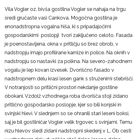
Vila Vogler oz. bivša gostilna Vogler se nahaja na trgu
sredi gručaste vasi Cankova. Mogočna gostilna je
enonadstropna vogalna hiša, ki s pripadajočimi
gospodarskimi poslopji tvori zaključeno celoto. Fasada
je poenostavljena, okna v pritličju so brez obrob, v
nadstropju imajo profilirane karnize in police. Na oknih v
nadstropju so nastavki za polkna. Na severo-zahodnem
vogalu je lep kovan izvesek. Dvoriščno fasado v
nadstropnem delu krasi lesen gank s struženimi stebrišči.
V notranjosti so pritlični prostori nekdanje gostilne
obokani. Vzdolž vzhodnega roba dvorišča stoji zidano
pritlično gospodarsko poslopje, kjer so bili konjski in
svinjski hlevi. V slednjem so se ohranili stari leseni boksi,
saj je bil gostilničar Vogler velik trgovec s svinjami. Temu
nizu hlevov sledi zidani nadstropni skedenj v L. Ob cesti