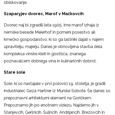
obiskovanje.
Szaparyjev dvorec, Marof v Mačkovcih
Dvorec naj bi zgradili leta 1905. Ime marof izhaja iz
nemške besede Meierhof in pomeni posestvo ali
kmečko gospodarstvo, ki so ga lastniki dajali v najem
upravitelju, majerju.
Danes je obnovljena stavba dela
kompleksa vinske kleti in gostišča, znanega
poznavalcem dobrega vina in kulinaričnih dobrot.
Stare šole
Šole, ki so nastajale v prvi polovici 19. stoletja, je gradil
industrialec Geza Hartner iz Murske Sobote. Še danes so
prepoznavni arhitekturni element na Goričkem.
Prepoznamo jih po enotnem videzu. Najdemo jih v
Stanjevcih, Gerlnicih, Šulincih, Andrijancih, Brezovcih in