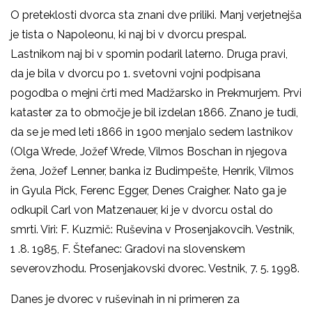
O preteklosti dvorca sta znani dve priliki. Manj verjetnejša
je tista o Napoleonu, ki naj bi v dvorcu prespal.
Lastnikom naj bi v spomin podaril laterno. Druga pravi,
da je bila v dvorcu po 1. svetovni vojni podpisana
pogodba o mejni črti med Madžarsko in Prekmurjem. Prvi
kataster za to območje je bil izdelan 1866. Znano je tudi,
da se je med leti 1866 in 1900 menjalo sedem lastnikov
(Olga Wrede, Jožef Wrede, Vilmos Boschan in njegova
žena, Jožef Lenner, banka iz Budimpešte, Henrik, Vilmos
in Gyula Pick, Ferenc Egger, Denes Craigher. Nato ga je
odkupil Carl von Matzenauer, ki je v dvorcu ostal do
smrti. Viri: F. Kuzmič: Ruševina v Prosenjakovcih. Vestnik,
1 .8. 1985, F. Štefanec: Gradovi na slovenskem
severovzhodu. Prosenjakovski dvorec. Vestnik, 7. 5. 1998.
Danes je dvorec v ruševinah in ni primeren za