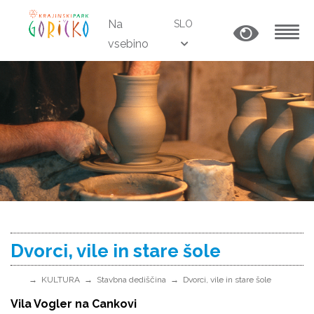
Na
SLO
vsebino
MENU
Dvorci, vile in stare šole
KULTURA
Stavbna dediščina
Dvorci, vile in stare šole
Vila Vogler na Cankovi