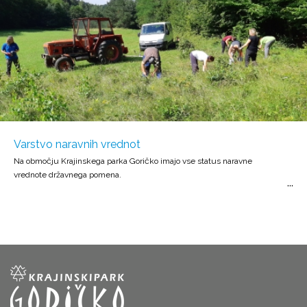
Varstvo naravnih vrednot
Na območju Krajinskega parka Goričko imajo vse status naravne
vrednote državnega pomena.