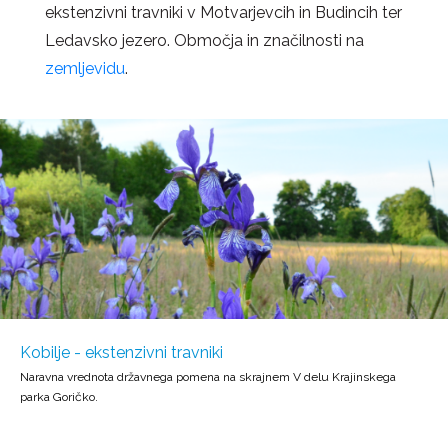
ekstenzivni travniki v Motvarjevcih in Budincih ter
Ledavsko jezero. Območja in značilnosti na
zemljevidu
.
Kobilje - ekstenzivni travniki
Naravna vrednota državnega pomena na skrajnem V delu Krajinskega
parka Goričko.