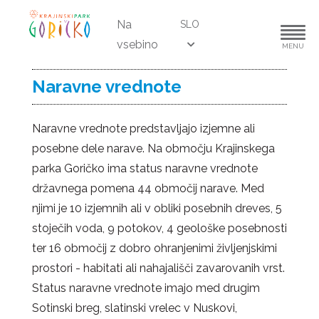
Na
SLO
vsebino
MENU
Naravne vrednote
Naravne vrednote predstavljajo izjemne ali
posebne dele narave. Na območju Krajinskega
parka Goričko ima status naravne vrednote
državnega pomena 44 območij narave. Med
njimi je 10 izjemnih ali v obliki posebnih dreves, 5
stoječih voda, 9 potokov, 4 geološke posebnosti
ter 16 območij z dobro ohranjenimi življenjskimi
prostori - habitati ali nahajališči zavarovanih vrst.
Status naravne vrednote imajo med drugim
Sotinski breg, slatinski vrelec v Nuskovi,