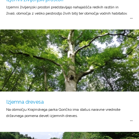
Izjemni življenjski prostori predstavljajo nahajališča redkih rastlin in
živali, območja z veliko pestrostjo živih bitij ter območja vodnih habitatov.
Izjemna drevesa
Na območju Krajinskega parka Goričko ima status naravne vrednote
državnega pomena devet izjemnih dreves.