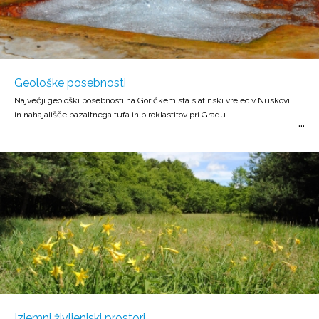
Geološke posebnosti
Največji geološki posebnosti na Goričkem sta slatinski vrelec v Nuskovi
in nahajališče bazaltnega tufa in piroklastitov pri Gradu.
Izjemni življenjski prostori