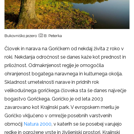
Bukovniško jezero
B. Peterka
Človek in narava na Goričkem od nekdaj živita z roko v
roki. Nekdanja odročnost se danes kaže kot prednost in
priložnost. Odmaknjenost regije je omogočila
ohranjenost bogatega naravnega in kulturnega okolja.
Skladnost umetelnosti narave in pridnih rok
velikodušnega goričkega človeka sta še danes največje
bogastvo Goričkega. Goričko je od leta 2003
zavarovano kot Krajinski park. V evropskem merilu je
Goričko vključeno v omrežje posebnih varstvenih
območij
Natura 2000
, v katerih se še posebej varujejo
redke in ogrožene vrste in življenjski prostori. Krajinski