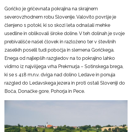
Goričko je gričevnata pokrajina na skrajnem
severovzhodnem robu Slovenije. Valovito površje je
členjeno s potoki, ki so skozi leta odnašali mehke
usedline in oblikovali široke doline. V teh dolinah je svoje
prebivališče našel človek in razloženo ter v številnih
zaselkih poselil tudi pobočja in slemena Goričkega.
Enega od najlepših razgledov na to pokrajino lahko
vidimo iz najvišjega vrha Prekmurja – Sotinskega brega,
ki se s 418 m.n.v. dviga nad dolino Ledave in ponuja
razgled do Ledavskega jezera in proti ostali Sloveniji do
Boča, Donačke gore, Pohorja in Pece.