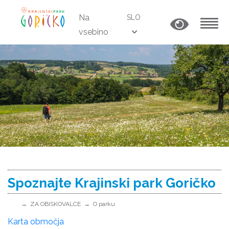
Na
SLO
vsebino
MENU
Spoznajte Krajinski park Goričko
ZA OBISKOVALCE
O parku
Karta območja