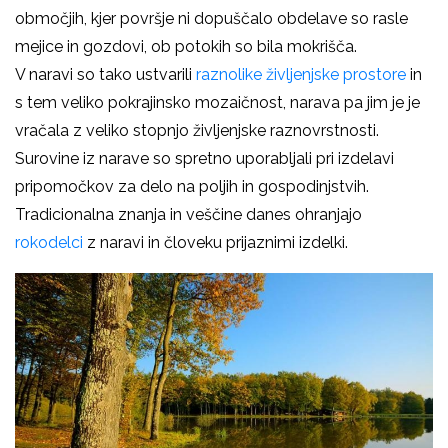
območjih, kjer površje ni dopuščalo obdelave so rasle
mejice in gozdovi, ob potokih so bila mokrišča.
V naravi so tako ustvarili
raznolike življenjske prostore
in
s tem veliko pokrajinsko mozaičnost, narava pa jim je je
vračala z veliko stopnjo življenjske raznovrstnosti.
Surovine iz narave so spretno uporabljali pri izdelavi
pripomočkov za delo na poljih in gospodinjstvih.
Tradicionalna znanja in veščine danes ohranjajo
rokodelci
z naravi in človeku prijaznimi izdelki.