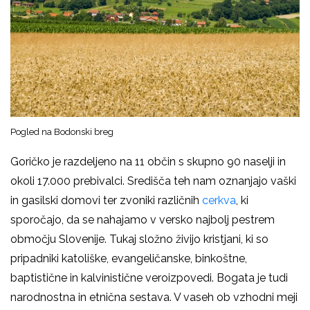
Pogled na Bodonski breg
Goričko je razdeljeno na 11 občin s skupno 90 naselji in
okoli 17.000 prebivalci. Središča teh nam oznanjajo vaški
in gasilski domovi ter zvoniki različnih
cerkva
, ki
sporočajo, da se nahajamo v versko najbolj pestrem
območju Slovenije. Tukaj složno živijo kristjani, ki so
pripadniki katoliške, evangeličanske, binkoštne,
baptistične in kalvinistične veroizpovedi. Bogata je tudi
narodnostna in etnična sestava. V vaseh ob vzhodni meji