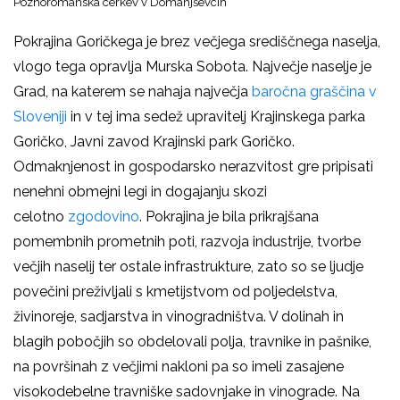
Poznoromanska cerkev v Domanjševcih
Pokrajina Goričkega je brez večjega središčnega naselja,
vlogo tega opravlja Murska Sobota. Največje naselje je
Grad, na katerem se nahaja največja
baročna graščina v
Sloveniji
in v tej ima sedež upravitelj Krajinskega parka
Goričko, Javni zavod Krajinski park Goričko.
Odmaknjenost in gospodarsko nerazvitost gre pripisati
nenehni obmejni legi in dogajanju skozi
celotno
zgodovino
. Pokrajina je bila prikrajšana
pomembnih prometnih poti, razvoja industrije, tvorbe
večjih naselij ter ostale infrastrukture, zato so se ljudje
povečini preživljali s kmetijstvom od poljedelstva,
živinoreje, sadjarstva in vinogradništva. V dolinah in
blagih pobočjih so obdelovali polja, travnike in pašnike,
na površinah z večjimi nakloni pa so imeli zasajene
visokodebelne travniške sadovnjake in vinograde. Na