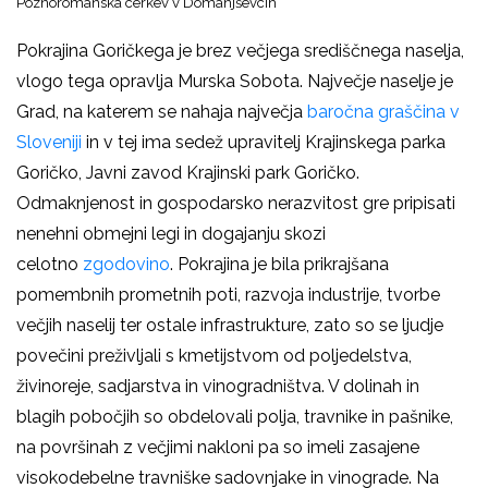
Poznoromanska cerkev v Domanjševcih
Pokrajina Goričkega je brez večjega središčnega naselja,
vlogo tega opravlja Murska Sobota. Največje naselje je
Grad, na katerem se nahaja največja
baročna graščina v
Sloveniji
in v tej ima sedež upravitelj Krajinskega parka
Goričko, Javni zavod Krajinski park Goričko.
Odmaknjenost in gospodarsko nerazvitost gre pripisati
nenehni obmejni legi in dogajanju skozi
celotno
zgodovino
. Pokrajina je bila prikrajšana
pomembnih prometnih poti, razvoja industrije, tvorbe
večjih naselij ter ostale infrastrukture, zato so se ljudje
povečini preživljali s kmetijstvom od poljedelstva,
živinoreje, sadjarstva in vinogradništva. V dolinah in
blagih pobočjih so obdelovali polja, travnike in pašnike,
na površinah z večjimi nakloni pa so imeli zasajene
visokodebelne travniške sadovnjake in vinograde. Na