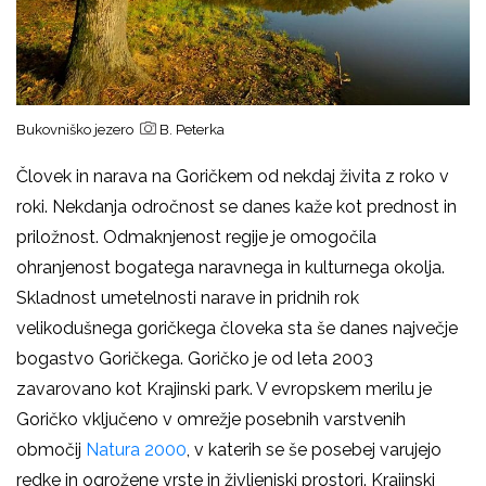
Bukovniško jezero
B. Peterka
Človek in narava na Goričkem od nekdaj živita z roko v
roki. Nekdanja odročnost se danes kaže kot prednost in
priložnost. Odmaknjenost regije je omogočila
ohranjenost bogatega naravnega in kulturnega okolja.
Skladnost umetelnosti narave in pridnih rok
velikodušnega goričkega človeka sta še danes največje
bogastvo Goričkega. Goričko je od leta 2003
zavarovano kot Krajinski park. V evropskem merilu je
Goričko vključeno v omrežje posebnih varstvenih
območij
Natura 2000
, v katerih se še posebej varujejo
redke in ogrožene vrste in življenjski prostori. Krajinski