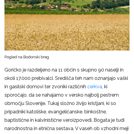
Pogled na Bodonski breg
Goričko je razdeljeno na 11 občin s skupno 90 naselji in
okoli 17.000 prebivalci. Središča teh nam oznanjajo vaški
in gasilski domovi ter zvoniki različnih
cerkva
, ki
sporočajo, da se nahajamo v versko najbolj pestrem
območju Slovenije. Tukaj složno živijo kristjani, ki so
pripadniki katoliške, evangeličanske, binkoštne,
baptistične in kalvinistične veroizpovedi. Bogata je tudi
narodnostna in etnična sestava. V vaseh ob vzhodni meji