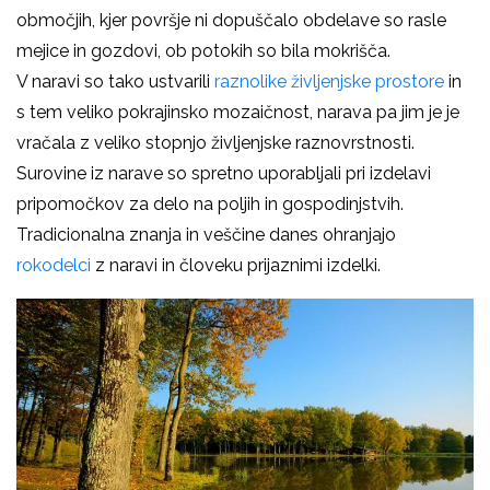
območjih, kjer površje ni dopuščalo obdelave so rasle
mejice in gozdovi, ob potokih so bila mokrišča.
V naravi so tako ustvarili
raznolike življenjske prostore
in
s tem veliko pokrajinsko mozaičnost, narava pa jim je je
vračala z veliko stopnjo življenjske raznovrstnosti.
Surovine iz narave so spretno uporabljali pri izdelavi
pripomočkov za delo na poljih in gospodinjstvih.
Tradicionalna znanja in veščine danes ohranjajo
rokodelci
z naravi in človeku prijaznimi izdelki.