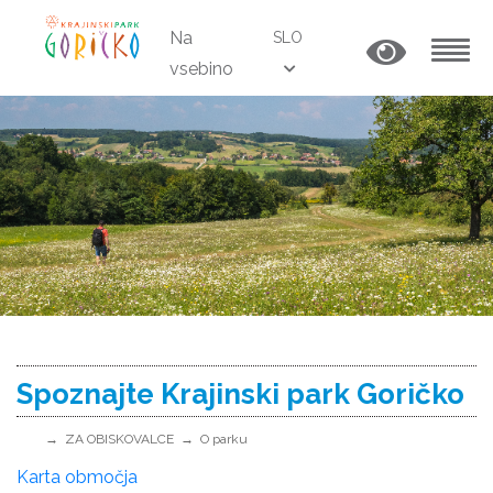
Na
SLO
vsebino
MENU
Spoznajte Krajinski park Goričko
ZA OBISKOVALCE
O parku
Karta območja