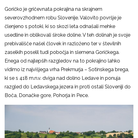
Goričko je gričevnata pokrajina na skrajnem
severovzhodnem robu Slovenije. Valovito površje je
členjeno s potoki, ki so skozi leta odnašali mehke
usedline in oblikovali široke doline. V teh dolinah je svoje
prebivališče našel človek in razloženo ter v številnih
zaselkih poselil tudi pobočja in slemena Goričkega.
Enega od najlepših razgledov na to pokrajino lahko
vidimo iz najvišjega vrha Prekmurja – Sotinskega brega,
ki se s 418 m.n.v. dviga nad dolino Ledave in ponuja
razgled do Ledavskega jezera in proti ostali Sloveniji do
Boča, Donačke gore, Pohorja in Pece.