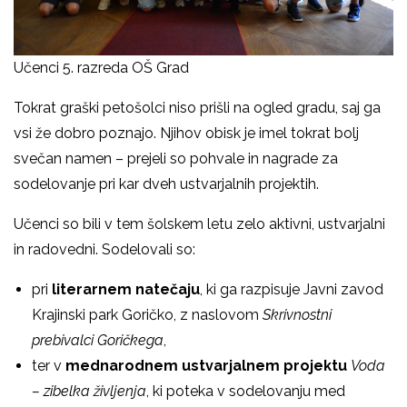
Učenci 5. razreda OŠ Grad
Tokrat graški petošolci niso prišli na ogled gradu, saj ga
vsi že dobro poznajo. Njihov obisk je imel tokrat bolj
svečan namen – prejeli so pohvale in nagrade za
sodelovanje pri kar dveh ustvarjalnih projektih.
Učenci so bili v tem šolskem letu zelo aktivni, ustvarjalni
in radovedni. Sodelovali so:
pri
literarnem natečaju
, ki ga razpisuje Javni zavod
Krajinski park Goričko, z naslovom
Skrivnostni
prebivalci Goričkega
,
ter v
mednarodnem ustvarjalnem projektu
Voda
– zibelka življenja
, ki poteka v sodelovanju med