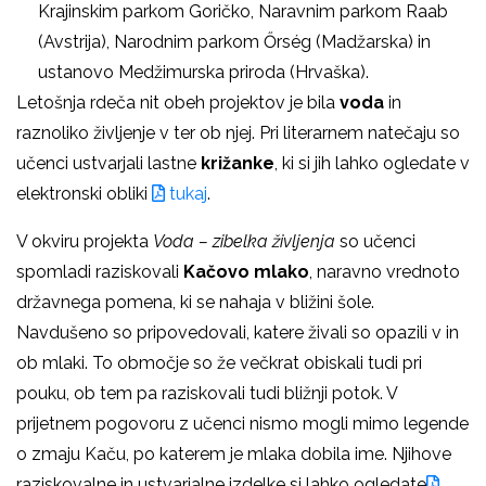
Krajinskim parkom Goričko, Naravnim parkom Raab
(Avstrija), Narodnim parkom Őrség (Madžarska) in
ustanovo Medžimurska priroda (Hrvaška).
Letošnja rdeča nit obeh projektov je bila
voda
in
raznoliko življenje v ter ob njej. Pri literarnem natečaju so
učenci ustvarjali lastne
križanke
, ki si jih lahko ogledate v
elektronski obliki
tukaj
.
V okviru projekta
Voda – zibelka življenja
so učenci
spomladi raziskovali
Kačovo mlako
, naravno vrednoto
državnega pomena, ki se nahaja v bližini šole.
Navdušeno so pripovedovali, katere živali so opazili v in
ob mlaki. To območje so že večkrat obiskali tudi pri
pouku, ob tem pa raziskovali tudi bližnji potok. V
prijetnem pogovoru z učenci nismo mogli mimo legende
o zmaju Kaču, po katerem je mlaka dobila ime. Njihove
raziskovalne in ustvarjalne izdelke si lahko ogledate