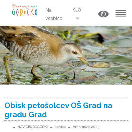
Na
SLO
vsebino
MENU
Obisk petošolcev OŠ Grad na
gradu Grad
NOVICE&DOGODKI
Novice
Arhiv novic 2025