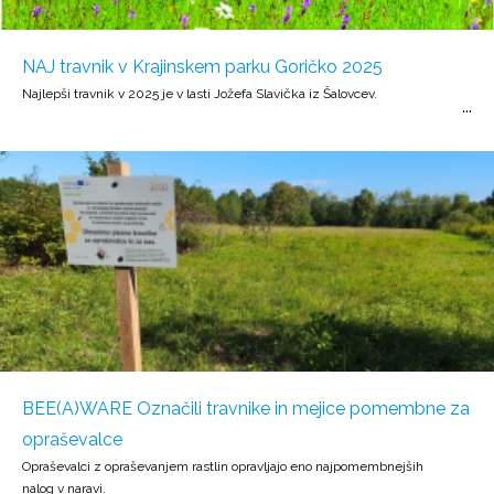
NAJ travnik v Krajinskem parku Goričko 2025
Najlepši travnik v 2025 je v lasti Jožefa Slavička iz Šalovcev.
BEE(A)WARE Označili travnike in mejice pomembne za
opraševalce
Opraševalci z opraševanjem rastlin opravljajo eno najpomembnejših
nalog v naravi.