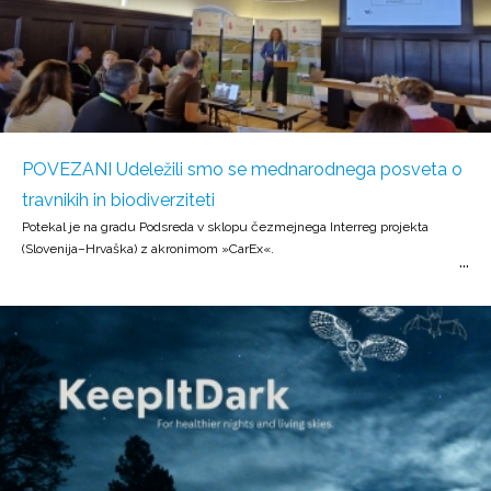
POVEZANI Udeležili smo se mednarodnega posveta o
travnikih in biodiverziteti
Potekal je na gradu Podsreda v sklopu čezmejnega Interreg projekta
(Slovenija–Hrvaška) z akronimom »CarEx«.