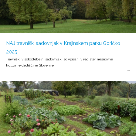
NAJ travniški sadovnjak v Krajinskem parku Goričko
2025
Travniški visokodebelni sadovnjaki so vpisani v register nesnovne
kulturne dediščine Slovenije.