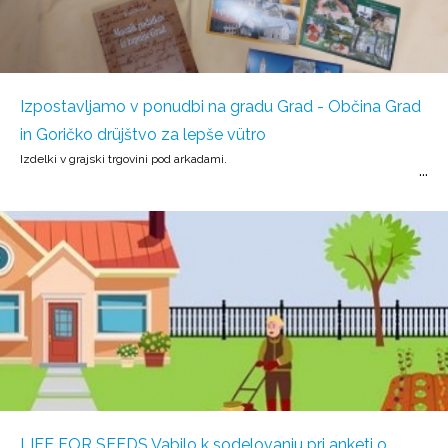
Izpostavljamo v ponudbi na gradu Grad - Občina Grad
in Goričko drüjštvo za lepše vütro
Izdelki v grajski trgovini pod arkadami.
LIFE FOR SEEDS Vabilo k sodelovanju pri anketi o