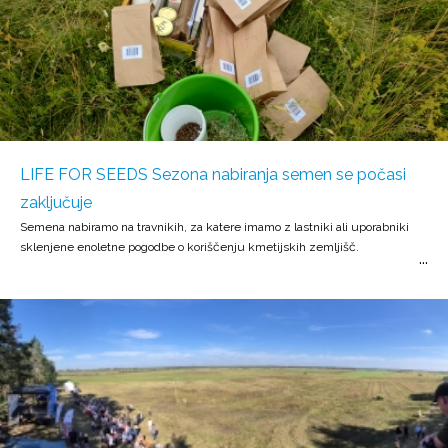
LIFE FOR SEEDS Sezona nabiranja semen se počasi
zaključuje
Semena nabiramo na travnikih, za katere imamo z lastniki ali uporabniki
sklenjene enoletne pogodbe o koriščenju kmetijskih zemljišč.