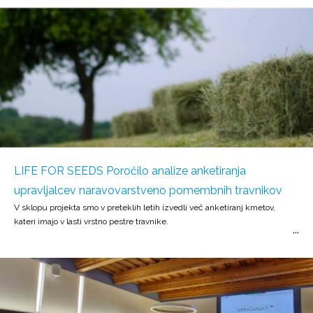
LIFE FOR SEEDS Poročilo analize anketiranja
upravljalcev naravovarstveno pomembnih travnikov
V sklopu projekta smo v preteklih letih izvedli več anketiranj kmetov,
kateri imajo v lasti vrstno pestre travnike.