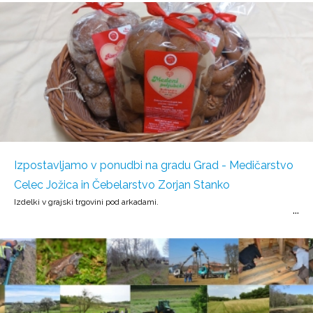
Izpostavljamo v ponudbi na gradu Grad - Medičarstvo
Celec Jožica in Čebelarstvo Zorjan Stanko
Izdelki v grajski trgovini pod arkadami.