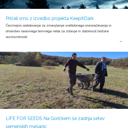
Pričeli smo z izvedbo projekta KeepItDark
Čezmejno sodelovanje za zmanjšanje svetlobnega onesnaževanja in
ohranitev naravnega temnega neba za zdravje in stabilnost biotske
raznovrstnosti
LIFE FOR SEEDS Na Goričkem še zadnja setev
semenskih mešanic