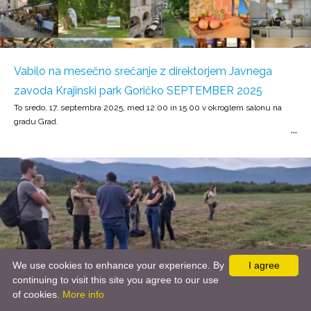
Vabilo na mesečno srečanje z direktorjem Javnega
zavoda Krajinski park Goričko SEPTEMBER 2025
To sredo, 17. septembra 2025, med 12.00 in 15.00 v okroglem salonu na
gradu Grad.
We use cookies to enhance your experience. By
I agree
continuing to visit this site you agree to our use
of cookies.
More info