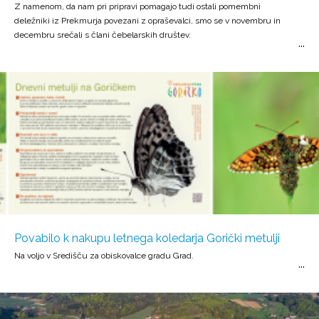
Z namenom, da nam pri pripravi pomagajo tudi ostali pomembni
deležniki iz Prekmurja povezani z opraševalci, smo se v novembru in
decembru srečali s člani čebelarskih društev.
Povabilo k nakupu letnega koledarja Gorički metulji
Na voljo v Središču za obiskovalce gradu Grad.