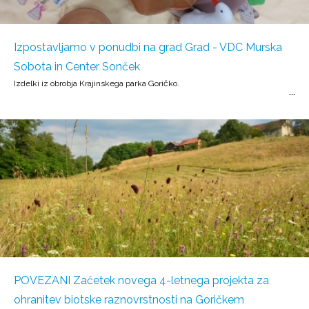
Izpostavljamo v ponudbi na grad Grad - VDC Murska
Sobota in Center Sonček
Izdelki iz obrobja Krajinskega parka Goričko.
POVEZANI Začetek novega 4-letnega projekta za
ohranitev biotske raznovrstnosti na Goričkem