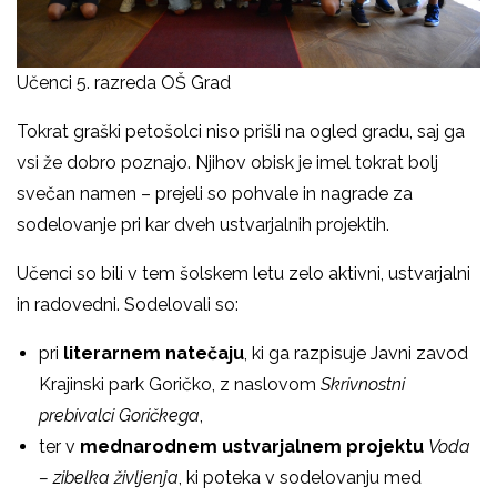
Učenci 5. razreda OŠ Grad
Tokrat graški petošolci niso prišli na ogled gradu, saj ga
vsi že dobro poznajo. Njihov obisk je imel tokrat bolj
svečan namen – prejeli so pohvale in nagrade za
sodelovanje pri kar dveh ustvarjalnih projektih.
Učenci so bili v tem šolskem letu zelo aktivni, ustvarjalni
in radovedni. Sodelovali so:
pri
literarnem natečaju
, ki ga razpisuje Javni zavod
Krajinski park Goričko, z naslovom
Skrivnostni
prebivalci Goričkega
,
ter v
mednarodnem ustvarjalnem projektu
Voda
– zibelka življenja
, ki poteka v sodelovanju med