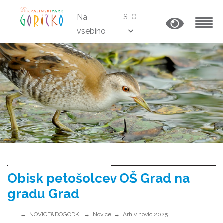
Na
SLO
vsebino
MENU
Obisk petošolcev OŠ Grad na
gradu Grad
NOVICE&DOGODKI
Novice
Arhiv novic 2025