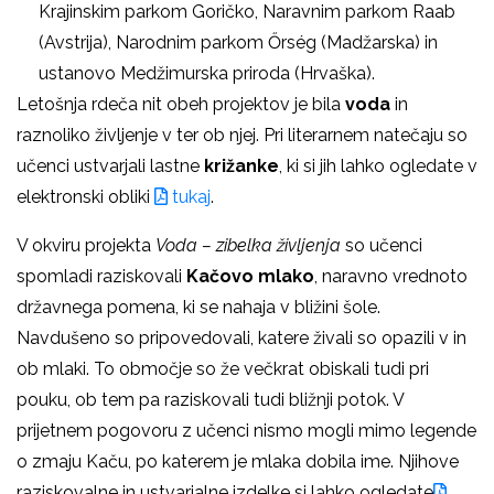
Krajinskim parkom Goričko, Naravnim parkom Raab
(Avstrija), Narodnim parkom Őrség (Madžarska) in
ustanovo Medžimurska priroda (Hrvaška).
Letošnja rdeča nit obeh projektov je bila
voda
in
raznoliko življenje v ter ob njej. Pri literarnem natečaju so
učenci ustvarjali lastne
križanke
, ki si jih lahko ogledate v
elektronski obliki
tukaj
.
V okviru projekta
Voda – zibelka življenja
so učenci
spomladi raziskovali
Kačovo mlako
, naravno vrednoto
državnega pomena, ki se nahaja v bližini šole.
Navdušeno so pripovedovali, katere živali so opazili v in
ob mlaki. To območje so že večkrat obiskali tudi pri
pouku, ob tem pa raziskovali tudi bližnji potok. V
prijetnem pogovoru z učenci nismo mogli mimo legende
o zmaju Kaču, po katerem je mlaka dobila ime. Njihove
raziskovalne in ustvarjalne izdelke si lahko ogledate