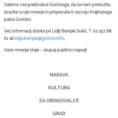
Vabimo vse prebivalce Goričkega, da se nam pridružite,
izrazite svoje mnenje in prispevate k razvoju Krajinskega
parka Goričko.
Več informacij dobite pri Lidiji Bernjak Sukič, T 02 551 88
61 ali
lidija.bernjak@goricko.info
.
Vaše mnenje šteje – skupaj pojdimo naprej!
NARAVA
KULTURA
ZA OBISKOVALCE
GRAD