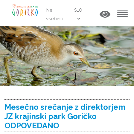
Na
SLO
vsebino
MENU
Mesečno srečanje z direktorjem
JZ krajinski park Goričko
ODPOVEDANO