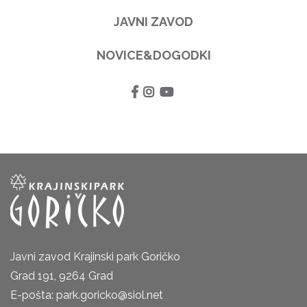
JAVNI ZAVOD
NOVICE&DOGODKI
Javni zavod Krajinski park Goričko
Grad 191, 9264 Grad
E-pošta: park.goricko@siol.net