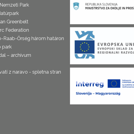
 Nemzeti Park
atúrpark
an Greenbelt
rc Federation
o-Raab-Őrség három határon
ó park
al – archívum
ti z naravo - spletna stran