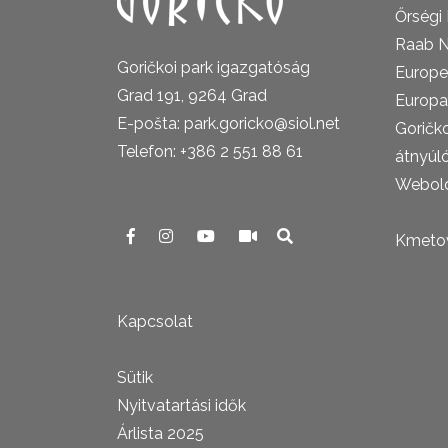
Őrségi
Raab N
Goričkoi park igazgatóság
Europe
Grad 191, 9264 Grad
Europa
E-pošta: park.goricko@siol.net
Goričk
Telefon: +386 2 551 88 61
átnyúl
Webold
Kmetova
Kapcsolat
Sütik
Nyitvatartási idők
Árlista 2025