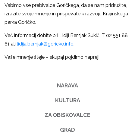
Vabimo vse prebivalce Goričkega, da se nam pridružite,
izrazite svoje mnenje in prispevate k razvoju Krajinskega
parka Goričko.
Več informacij dobite pri Lidiji Bernjak Sukič, T 02 551 88
61 ali
lidija.bernjak@goricko.info
.
Vaše mnenje šteje – skupaj pojdimo naprej!
NARAVA
KULTURA
ZA OBISKOVALCE
GRAD