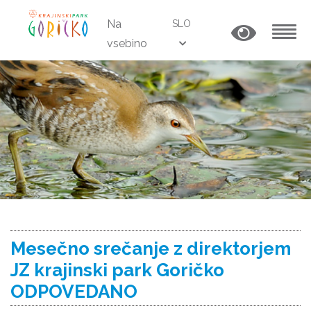
Na
SLO
vsebino
MENU
Mesečno srečanje z direktorjem
JZ krajinski park Goričko
ODPOVEDANO