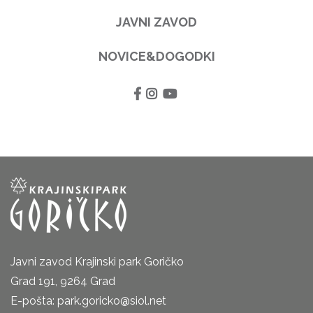
JAVNI ZAVOD
NOVICE&DOGODKI
Javni zavod Krajinski park Goričko
Grad 191, 9264 Grad
E-pošta: park.goricko@siol.net