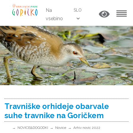
Na
SLO
vsebino
MENU
Travniške orhideje obarvale
suhe travnike na Goričkem
NOVICE&DOGODKI
Novice
Arhiv novic 2022