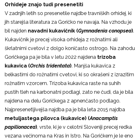
Orhideje znajo tudi presenetiti
V zadnjih letih so presenetile najdbe travniških orhidej, ki
jih starejša literatura za Goričko ne navaja. Na vzhodu je
bil najden
navadni kukavičnik (
Gymnadenia conopsea
)
.
Kukavičnik je precej visoka orhideja z rožnatimi ali
škrlatnimi cvetovi z dolgo koničasto ostrogo. Na zahodu
Goričkega pa je bila v letu 2022 najdena
trizoba
kukavica
(
Orchis tridentata
)
. Manjša kukavica z
belkastimi do rožnatimi cvetovi, ki so okrašeni z izrazitim
rožnatim vzorcem. Trizoba kukavica raste na suhih
pustih tleh na karbonatni podlagi, zato ne čudi, da je bila
najdena na delu Goričkega z apnenčasto podlago.
Najpresenetljivejša najdba pa je bila leta 2015 najdba
metuljastega pilovca (kukavice) (
Anacamptis
papilionacea
)
, vrste, ki je v celotni Sloveniji precej redka
vezana večinoma na Kras in Istro. Na Goričkem je le eno