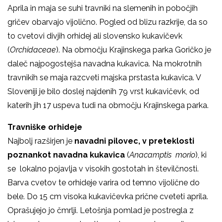
Aprila in maja se suhi travniki na slemenih in pobočjih
gričev obarvajo vijolično. Pogled od blizu razkrije, da so
to cvetovi divjih orhidej ali slovensko kukavičevk
(
Orchidaceae
). Na območju Krajinskega parka Goričko je
daleč najpogostejša navadna kukavica. Na mokrotnih
travnikih se maja razcveti majska prstasta kukavica. V
Sloveniji je bilo doslej najdenih 79 vrst kukavičevk, od
katerih jih 17 uspeva tudi na območju Krajinskega parka.
Travniške orhideje
Najbolj razširjen je
navadni pilovec
, v preteklosti
pozna
n
kot
navadna kukavica
(
Anacamptis
morio
), ki
se lokalno pojavlja v visokih gostotah in številčnosti.
Barva cvetov te orhideje varira od temno vijolične do
bele. Do 15 cm visoka kukavičevka prične cveteti aprila.
Oprašujejo jo čmrlji. Letošnja pomlad je postregla z