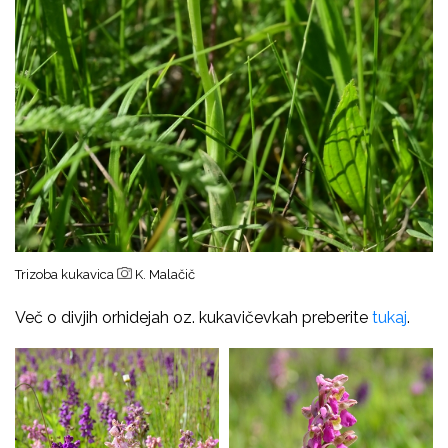
Trizoba kukavica
K. Malačič
Več o divjih orhidejah oz. kukavičevkah preberite
tukaj
.