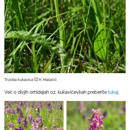
Trizoba kukavica
K. Malačič
Več o divjih orhidejah oz. kukavičevkah preberite
tukaj
.