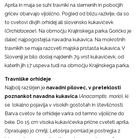
Aprila in maja se suhi travniki na slemenih in pobočjih
gričev obarvajo vijolično. Pogled od blizu razkrije, da so
to cvetovi divjih orhidej ali slovensko kukavičevk
(
Orchidaceae
). Na območju Krajinskega parka Goričko je
daleč najpogostejša navadna kukavica. Na mokrotnih
travnikih se maja razcveti majska prstasta kukavica. V
Sloveniji je bilo doslej najdenih 79 vrst kukavičevk, od
katerih jih 17 uspeva tudi na območju Krajinskega parka.
Travniške orhideje
Najbolj razširjen je
navadni pilovec
, v preteklosti
pozna
n
kot
navadna kukavica
(
Anacamptis
morio
), ki
se lokalno pojavlja v visokih gostotah in številčnosti.
Barva cvetov te orhideje varira od temno vijolične do
bele. Do 15 cm visoka kukavičevka prične cveteti aprila.
Oprašujejo jo čmrlji. Letošnja pomlad je postregla z