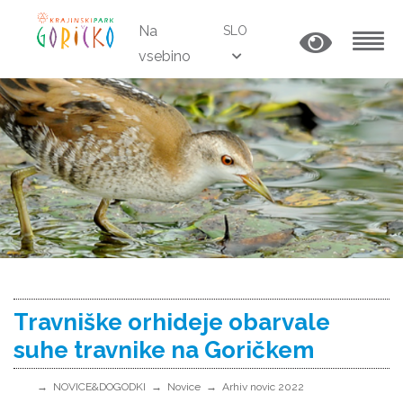
Na
SLO
vsebino
MENU
Travniške orhideje obarvale
suhe travnike na Goričkem
NOVICE&DOGODKI
Novice
Arhiv novic 2022