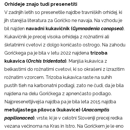
Orhideje znajo tudi presenetiti
V zadnjih letih so presenetile najdbe travniških orhidej, ki
jih starejša literatura za Goričko ne navaja. Na vzhodu je
bil najden
navadni kukavičnik (
Gymnadenia conopsea
)
.
Kukavičnik je precej visoka orhideja z rožnatimi ali
škrlatnimi cvetovi z dolgo koničasto ostrogo. Na zahodu
Goričkega pa je bila v letu 2022 najdena
trizoba
kukavica
(
Orchis tridentata
)
. Manjša kukavica z
belkastimi do rožnatimi cvetovi, ki so okrašeni z izrazitim
rožnatim vzorcem. Trizoba kukavica raste na suhih
pustih tleh na karbonatni podlagi, zato ne čudi, da je bila
najdena na delu Goričkega z apnenčasto podlago.
Najpresenetljivejša najdba pa je bila leta 2015 najdba
metuljastega pilovca (kukavice) (
Anacamptis
papilionacea
)
, vrste, ki je v celotni Sloveniji precej redka
vezana večinoma na Kras in Istro. Na Goričkem je le eno