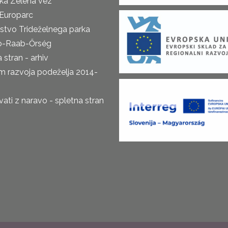
ka Zelena vez
Europarc
rstvo Trideželnega parka
o-Raab-Őrség
 stran - arhiv
m razvoja podeželja 2014-
ti z naravo - spletna stran