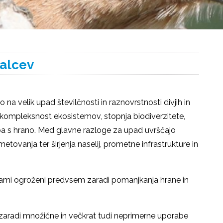
valcev
o na velik upad številčnosti in raznovrstnosti divjih in
 kompleksnost ekosistemov, stopnja biodiverzitete,
ba s hrano. Med glavne razloge za upad uvrščajo
metovanja ter širjenja naselij, prometne infrastrukture in
lami ogroženi predvsem zaradi pomanjkanja hrane in
.
 zaradi množične in večkrat tudi neprimerne uporabe