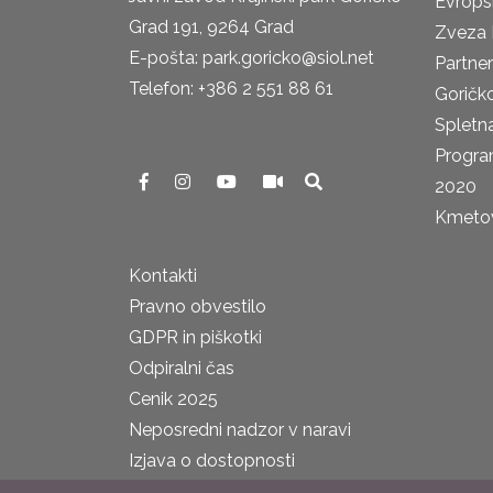
Evrops
Grad 191, 9264 Grad
Zveza 
E-pošta: park.goricko@siol.net
Partne
Telefon: +386 2 551 88 61
Goričk
Spletna
Progra
2020
Kmetova
Kontakti
Pravno obvestilo
GDPR in piškotki
Odpiralni čas
Cenik 2025
Neposredni nadzor v naravi
Izjava o dostopnosti