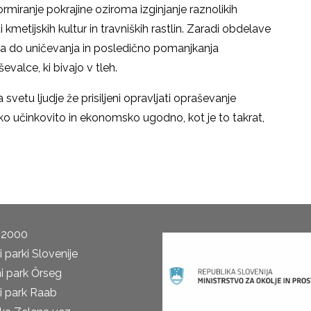
rmiranje pokrajine oziroma izginjanje raznolikih
i kmetijskih kultur in travniških rastlin. Zaradi obdelave
aja do uničevanja in posledično pomanjkanja
evalce, ki bivajo v tleh.
vetu ljudje že prisiljeni opravljati opraševanje
tako učinkovito in ekonomsko ugodno, kot je to takrat,
 2000
 parki Slovenije
i park Őrseg
i park Raab