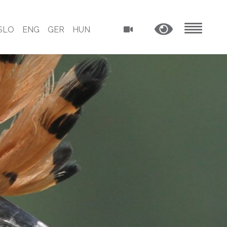
SLO
ENG
GER
HUN
MENU