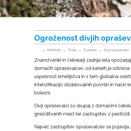
Ogroženost divjih opraše
NARAVA
Živali
Žuželke
Divji opraševalci
Znanstveniki in čebelarji zadnja leta opozarjaj
domačih opraševalcev, od katerih je odvisna
uspešnost kmetijstva in s tem globalna oskr
intenzifikacijo obdelovalnih površin in način k
bolezni.
Divji opraševalci so skupaj z domačimi čebe
gnezditvenih mest ter zastrupitev z pesticidi
Največ zastrupitev opraševalcev se pojavlja