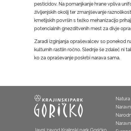
pesticidov. Na pomanjkanje hrane vpliva unifo
življenjskih okolij ter zmanjševanje raznolikost
kmetijskih površin s težko mehanizacijo prih
potencialnih gnezditvenih mest za divje opraš
Zaradi izginjanja opraševalcev so ponekod na s
kulturnih rastlin ročno. Slednje še zdaleč ni 
ko za opraševanje poskrbi narava sama.
Natura
Naravni
Narodn
Naravn
Javni zavod Krajinski park Goričko