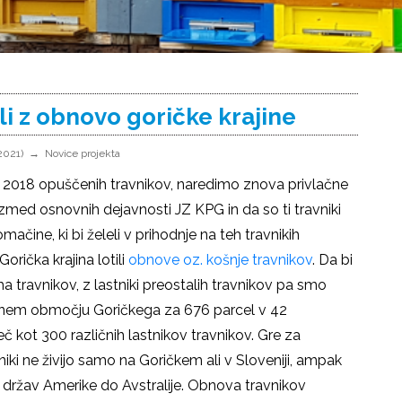
i z obnovo goričke krajine
2021)
Novice projekta
 2018 opuščenih travnikov, naredimo znova privlačne
 izmed osnovnih dejavnosti JZ KPG in da so ti travniki
ačine, ki bi želeli v prihodnje na teh travnikih
orička krajina lotili
obnove oz. košnje travnikov
. Da bi
 ha travnikov, z lastniki preostalih travnikov pa smo
lotnem območju Goričkega za 676 parcel v 42
č kot 300 različnih lastnikov travnikov. Gre za
tniki ne živijo samo na Goričkem ali v Sloveniji, ampak
 držav Amerike do Avstralije. Obnova travnikov