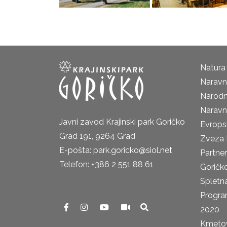
Natura
Naravni
Narodn
Naravn
Javni zavod Krajinski park Goričko
Evrops
Grad 191, 9264 Grad
Zveza 
E-pošta: park.goricko@siol.net
Partne
Telefon: +386 2 551 88 61
Goričk
Spletna
Progra
2020
Kmetova