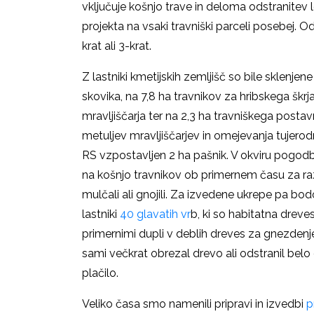
vključuje košnjo trave in deloma odstranitev le
projekta na vsaki travniški parceli posebej. Od
krat ali 3-krat.
Z lastniki kmetijskih zemljišč so bile sklenj
skovika, na 7,8 ha travnikov za hribskega škr
mravljiščarja ter na 2,3 ha travniškega posta
metuljev mravljiščarjev in omejevanja tujerodni
RS vzpostavljen 2 ha pašnik. V okviru pogodb s
na košnjo travnikov ob primernem času za raz
mulčali ali gnojili. Za izvedene ukrepe pa bod
lastniki
40 glavatih vr
b, ki so habitatna dreve
primernimi dupli v deblih dreves za gnezdenje
sami večkrat obrezal drevo ali odstranil bel
plačilo.
Veliko časa smo namenili pripravi in izvedbi
p