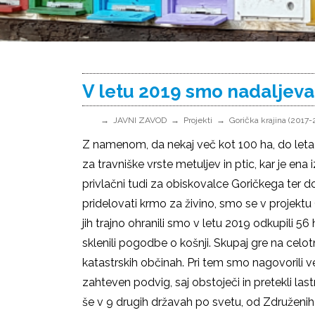
V letu 2019 smo nadaljeval
JAVNI ZAVOD
Projekti
Gorička krajina (2017-
Z namenom, da nekaj več kot 100 ha, do leta
za travniške vrste metuljev in ptic, kar je ena
privlačni tudi za obiskovalce Goričkega ter dom
pridelovati krmo za živino, smo se v projektu G
jih trajno ohranili smo v letu 2019 odkupili 56
sklenili pogodbe o košnji. Skupaj gre na ce
katastrskih občinah. Pri tem smo nagovorili ve
zahteven podvig, saj obstoječi in pretekli las
še v 9 drugih državah po svetu, od Združenih