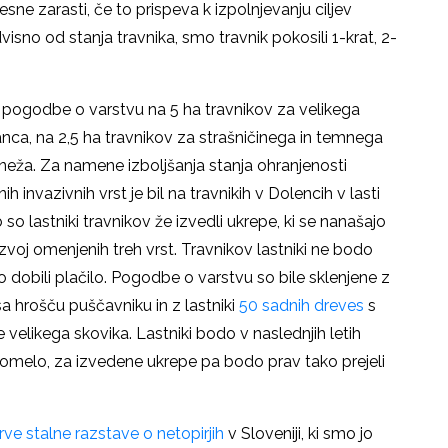
sne zarasti, če to prispeva k izpolnjevanju ciljev
visno od stanja travnika, smo travnik pokosili 1-krat, 2-
ene pogodbe o varstvu na 5 ha travnikov za velikega
janca, na 2,5 ha travnikov za strašničinega in temnega
vneža. Za namene izboljšanja stanja ohranjenosti
h invazivnih vrst je bil na travnikih v Dolencih v lasti
o lastniki travnikov že izvedli ukrepe, ki se nanašajo
voj omenjenih treh vrst. Travnikov lastniki ne bodo
o dobili plačilo. Pogodbe o varstvu so bile sklenjene z
sa hrošču puščavniku in z lastniki
50 sadnih dreves
s
 velikega skovika. Lastniki bodo v naslednjih letih
o omelo, za izvedene ukrepe pa bodo prav tako prejeli
rve stalne razstave o netopirjih
v Sloveniji, ki smo jo