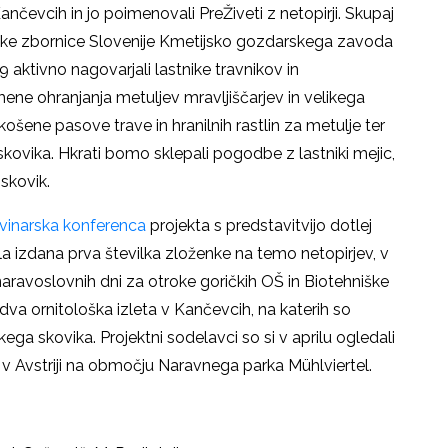
ančevcih in jo poimenovali PreŽiveti z netopirji. Skupaj
rske zbornice Slovenije Kmetijsko gozdarskega zavoda
aktivno nagovarjali lastnike travnikov in
ne ohranjanja metuljev mravljiščarjev in velikega
košene pasove trave in hranilnih rastlin za metulje ter
skovika. Hkrati bomo sklepali pogodbe z lastniki mejic,
 skovik.
vinarska konferenca
projekta s predstavitvijo dotlej
bila izdana prva številka zloženke na temo netopirjev, v
aravoslovnih dni za otroke goričkih OŠ in Biotehniške
 dva ornitološka izleta v Kančevcih, na katerih so
ikega skovika. Projektni sodelavci so si v aprilu ogledali
 v Avstriji na območju Naravnega parka Mühlviertel.