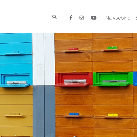
Na vsebino