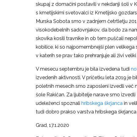
skupaj z domačini postavili v nekdanji šoli v K
s kmetijskimi svetovalci iz Kmetijsko gozda
Murska Sobota smo v zadnjem četrtletju 2019 
visokodebelnih sadovnjakov, da bodo za name
skovika kosili travnike in ob tem puščali nepo
kobilice, ki so najpomembnejši plen velikega 
v katerih se prav tako prehranjuje ali živi veliki
V mesecu septembru je bila izvedena tudi
no
izvedenih aktivnosti. V pričetku leta 2019 je 
poletnih mesecih smo zaposleni izvedli več n
šole Rakičan. Za ljubitelje narave smo izvedli
udeleženci spoznali
hribskega škrjanca
in vel
tudi dobro prakso varstva hribskega škrjanca
Grad, 17.1.2020