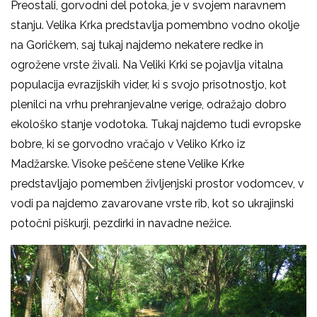
Preostali, gorvodni del potoka, je v svojem naravnem
stanju. Velika Krka predstavlja pomembno vodno okolje
na Goričkem, saj tukaj najdemo nekatere redke in
ogrožene vrste živali. Na Veliki Krki se pojavlja vitalna
populacija evrazijskih vider, ki s svojo prisotnostjo, kot
plenilci na vrhu prehranjevalne verige, odražajo dobro
ekološko stanje vodotoka. Tukaj najdemo tudi evropske
bobre, ki se gorvodno vračajo v Veliko Krko iz
Madžarske. Visoke peščene stene Velike Krke
predstavljajo pomemben življenjski prostor vodomcev, v
vodi pa najdemo zavarovane vrste rib, kot so ukrajinski
potočni piškurji, pezdirki in navadne nežice.