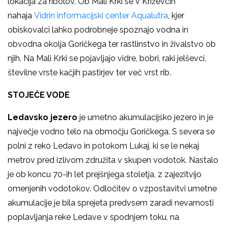
lokacija za ribolov. Ob Mali Krki se v Križevcih
nahaja
Vidrin informacijski center Aqualutra
, kjer
obiskovalci lahko podrobneje spoznajo vodna in
obvodna okolja Goričkega ter rastlinstvo in živalstvo ob
njih. Na Mali Krki se pojavljajo vidre, bobri, raki jelševci,
številne vrste kačjih pastirjev ter več vrst rib.
STOJEČE VODE
Ledavsko jezero
je umetno akumulacijsko jezero in je
največje vodno telo na območju Goričkega. S severa se
polni z reko Ledavo in potokom Lukaj, ki se le nekaj
metrov pred izlivom združita v skupen vodotok. Nastalo
je ob koncu 70-ih let prejšnjega stoletja, z zajezitvijo
omenjenih vodotokov. Odločitev o vzpostavitvi umetne
akumulacije je bila sprejeta predvsem zaradi nevarnosti
poplavljanja reke Ledave v spodnjem toku, na