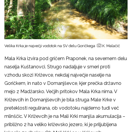
Velika Krka je največji vodotok na SV delu Goričkega
K. Malačič
Mala Krka izvira pod gričem Praponek, na severnem delu
naselja Kuštanovci. Strugo nadaljuje v smeri proti
vzhodu skozi Križevce, nekdaj največje naselje na
Goričkem, in nato v Domanjševce, kjer prečka državno
mejo z Madžarsko. Večjih pritokov Mala Krka nima. V
Križevcih in Domanjševcih je bila struga Male Krke v
preteklosti regulirana, ob vodotoku najdemo tudi več
mlinščic. V Križevcih je na Mali Krki manjša akumulacija –
približno 2 ha veliko križevsko jezero, ki je priljubljena