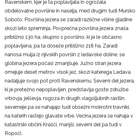
Ravenskem, kjer je ta poplavljala in ogrožala
obdelovalne površine in naselja, med drugim tudi Mursko
Soboto. Površina jezera se zaradi različne višine gladine
skozi leto spreminja. Povprečna površina jezera znaša
približno 130 ha, skupno s površino, ki je le občasno
poplavljena, pa ta doseže približno 218 ha. Zaradi
nanosa mulja iz njivskih površin z ledavske doline, se
globina jezera počasi zmanjšuje. Južno stran jezera
omejuje deset metrov visok jez, skozi katerega Ledava
nadaljuje svojo pot proti Ravenskemu. Severni del jezera,
ki je pretežno nepoplavljen, predstavlja goste združbe
vrbovja, jelševja, rogoza in drugih vlagoljubnih rastlin,
severneje pa se nahajajo tudi obsežni mokrotni travniki,
na katerih rastejo glavate vrbe. Večina jezera se nahaja v
katastrski občini Krašči, manjši, severni del pa tudi v
Ropoči.