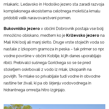
mlakaric. Ledavsko in Hodoško jezero sta zaradi razvoja
kompleksnega ekosistema celotnega mokrišča kmalu
pridobili velik naravovarstveni pomen.
Bukovniško jezero
v občini Dobrovnik postaja vse bolj
množično obiskano, medtem ko je
Križevsko jezero
na
Mali Krki bolj ali manj skrito. Druge vrste stoječih voda so
nastale z izkopom gramoza in peska – tak primer so npr.
vodne površine v občini Kobilje, ki jih danes uporabljajo
ribiči. Prebivalci sušnega Goričkega so se še pred
stoletjem oskrbovali z vodo iz mlak, izkopanih na
povirjih. Te mlake so privabljale tudi vodne in obvodne
rastline ter živali, ki pa ob širjenju vodovodnega in
hidrantnega omrežja hitro izginjajo.