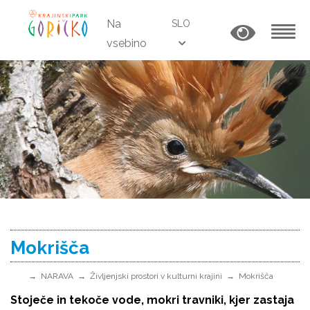
Na
SLO
vsebino
MENU
Mokrišča
NARAVA
Življenjski prostori v kulturni krajini
Mokrišča
Stoječe in tekoče vode, mokri travniki, kjer zastaja