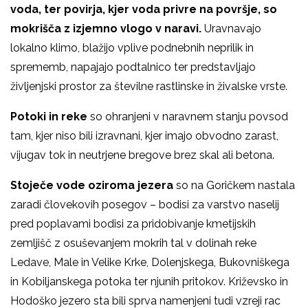
voda, ter povirja, kjer voda privre na površje, so
mokrišča z izjemno vlogo v naravi.
Uravnavajo
lokalno klimo, blažijo vplive podnebnih neprilik in
sprememb, napajajo podtalnico ter predstavljajo
življenjski prostor za številne rastlinske in živalske vrste.
Potoki in reke
so ohranjeni v naravnem stanju povsod
tam, kjer niso bili izravnani, kjer imajo obvodno zarast,
vijugav tok in neutrjene bregove brez skal ali betona.
Stoječe vode oziroma jezera
so na Goričkem nastala
zaradi človekovih posegov – bodisi za varstvo naselij
pred poplavami bodisi za pridobivanje kmetijskih
zemljišč z osuševanjem mokrih tal v dolinah reke
Ledave, Male in Velike Krke, Dolenjskega, Bukovniškega
in Kobiljanskega potoka ter njunih pritokov. Križevsko in
Hodoško jezero sta bili sprva namenjeni tudi vzreji rac