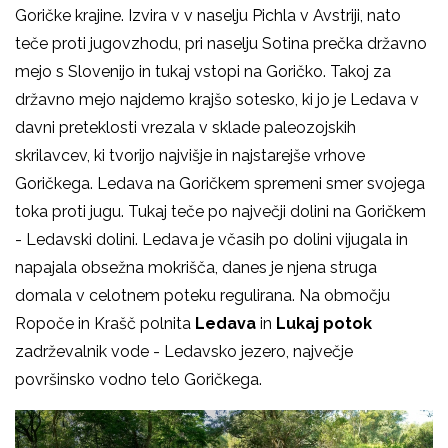
Goričke krajine. Izvira v v naselju Pichla v Avstriji, nato
teče proti jugovzhodu, pri naselju Sotina prečka državno
mejo s Slovenijo in tukaj vstopi na Goričko. Takoj za
državno mejo najdemo krajšo sotesko, ki jo je Ledava v
davni preteklosti vrezala v sklade paleozojskih
skrilavcev, ki tvorijo najvišje in najstarejše vrhove
Goričkega. Ledava na Goričkem spremeni smer svojega
toka proti jugu. Tukaj teče po največji dolini na Goričkem
- Ledavski dolini. Ledava je včasih po dolini vijugala in
napajala obsežna mokrišča, danes je njena struga
domala v celotnem poteku regulirana. Na območju
Ropoče in Krašč polnita
Ledava
in
Lukaj potok
zadrževalnik vode - Ledavsko jezero, največje
površinsko vodno telo Goričkega.