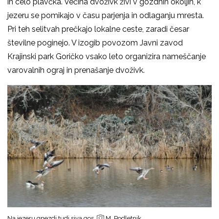
in celo plavčka. Večina dvoživk živi v gozdnih okoljih, k
jezeru se pomikajo v času parjenja in odlaganju mresta.
Pri teh selitvah prečkajo lokalne ceste, zaradi česar
številne poginejo. V izogib povozom Javni zavod
Krajinski park Goričko vsako leto organizira nameščanje
varovalnih ograj in prenašanje dvoživk.
Na jezeru gnezdi tudi siva gos
M. Podletnik