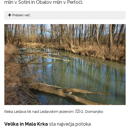
mlin v Sotini in Obalov mlin v Pertoči.
Preberi več
Reka Ledava tik nad Ledavskim jezerom
G. Domanjko
Velika in Mala Krka
sta največja potoka