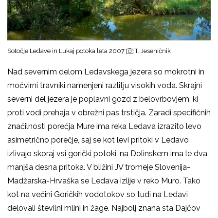
Sotočje Ledave in Lukaj potoka leta 2007
T. Jeseničnik
Nad severnim delom Ledavskega jezera so mokrotni in
močvirni travniki namenjeni razlitju visokih voda. Skrajni
severni del jezera je poplavni gozd z belovrbovjem, ki
proti vodi prehaja v obrežni pas trstičja. Zaradi specifičnih
značilnosti porečja Mure ima reka Ledava izrazito levo
asimetrično porečje, saj se kot levi pritoki v Ledavo
izlivajo skoraj vsi gorički potoki, na Dolinskem ima le dva
manjša desna pritoka. V bližini JV tromeje Slovenija-
Madžarska-Hrvaška se Ledava izlije v reko Muro. Tako
kot na večini Goričkih vodotokov so tudi na Ledavi
delovali številni mlini in žage. Najbolj znana sta Dajčov