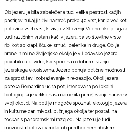
Ob jezeru je bila zabeležena tudi velika pestrost kačjih
pastirjev, tukaj jih živi namreč preko 40 vrst, kar je več kot
polovica vseh vrst, ki živijo v Sloveniji. Vodno okolje ugaja
tudi različnim vrstam kač, v jezeru pa so številne vrste
rib, kot so krapi, ščuke, smuči, zelenike in druge. Obilje
hrane in mirno življenjsko okolje je v Ledavsko jezero
privabilo tudi vidre, kar sporoča o dobrem stanju
jezerskega ekosistema. Jezero ponuja odlične možnosti
za sprostitev, izobraževanje in rekreacijo. Okoli jezera
poteka Bernardina učna pot, imenovana po lokalni
biologinji, ki je veliko časa namenila preučevanju narave v
svoji okolici. Na poti je mogoče spoznati ekologijo jezera
in kulturne zanimivosti bližnjega okolja ter postati na
točkah s panoramskimi razgledi. Na jezeru je tudi
možnost ribolova, vendar ob predhodnem ribiškem