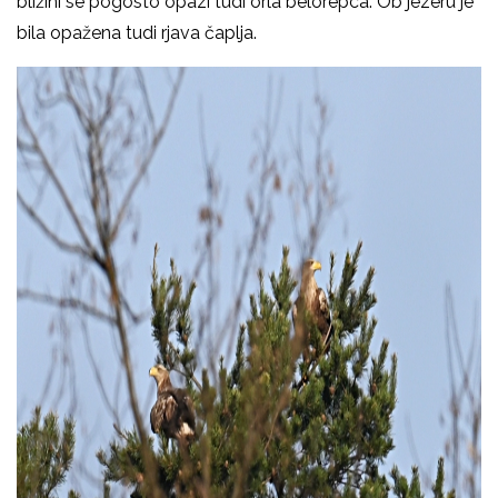
bližini se pogosto opazi tudi orla belorepca. Ob jezeru je
bila opažena tudi rjava čaplja.