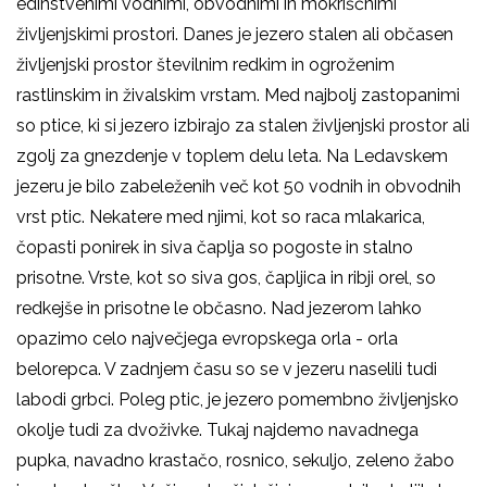
edinstvenimi vodnimi, obvodnimi in mokriščnimi
življenjskimi prostori. Danes je jezero stalen ali občasen
življenjski prostor številnim redkim in ogroženim
rastlinskim in živalskim vrstam. Med najbolj zastopanimi
so ptice, ki si jezero izbirajo za stalen življenjski prostor ali
zgolj za gnezdenje v toplem delu leta. Na Ledavskem
jezeru je bilo zabeleženih več kot 50 vodnih in obvodnih
vrst ptic. Nekatere med njimi, kot so raca mlakarica,
čopasti ponirek in siva čaplja so pogoste in stalno
prisotne. Vrste, kot so siva gos, čapljica in ribji orel, so
redkejše in prisotne le občasno. Nad jezerom lahko
opazimo celo največjega evropskega orla - orla
belorepca. V zadnjem času so se v jezeru naselili tudi
labodi grbci. Poleg ptic, je jezero pomembno življenjsko
okolje tudi za dvoživke. Tukaj najdemo navadnega
pupka, navadno krastačo, rosnico, sekuljo, zeleno žabo