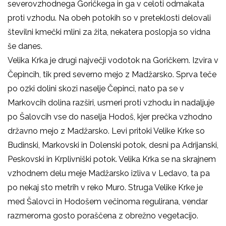
severovzhodnega Goričkega in ga v celoti odmakata
proti vzhodu. Na obeh potokih so v preteklosti delovali
številni kmečki mlini za žita, nekatera poslopja so vidna
še danes.
Velika Krka je drugi največji vodotok na Goričkem. Izvira v
Čepincih, tik pred severno mejo z Madžarsko. Sprva teče
po ozki dolini skozi naselje Čepinci, nato pa se v
Markovcih dolina razširi, usmeri proti vzhodu in nadaljuje
po Šalovcih vse do naselja Hodoš, kjer prečka vzhodno
državno mejo z Madžarsko. Levi pritoki Velike Krke so
Budinski, Markovski in Dolenski potok, desni pa Adrijanski,
Peskovski in Krplivniški potok. Velika Krka se na skrajnem
vzhodnem delu meje Madžarsko izliva v Ledavo, ta pa
po nekaj sto metrih v reko Muro. Struga Velike Krke je
med Šalovci in Hodošem večinoma regulirana, vendar
razmeroma gosto poraščena z obrežno vegetacijo.