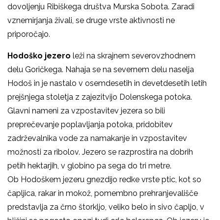
dovoljenju Ribiškega društva Murska Sobota. Zaradi
vznemirjanja živali, se druge vrste aktivnosti ne
priporočajo.
Hodoško jezero
leži na skrajnem severovzhodnem
delu Goričkega. Nahaja se na severnem delu naselja
Hodoš in je nastalo v osemdesetih in devetdesetih letih
prejšnjega stoletja z zajezitvijo Dolenskega potoka.
Glavni nameni za vzpostavitev jezera so bili
preprečevanje poplavljanja potoka, pridobitev
zadrževalnika vode za namakanje in vzpostavitev
možnosti za ribolov. Jezero se razprostira na dobrih
petih hektarjih, v globino pa sega do tri metre.
Ob Hodoškem jezeru gnezdijo redke vrste ptic, kot so
čapljica, rakar in mokož, pomembno prehranjevališče
predstavlja za črno štorkljo, veliko belo in sivo čapljo, v