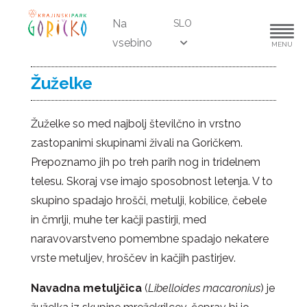
Na
SLO
vsebino
MENU
Žuželke
Žuželke so med najbolj številčno in vrstno
zastopanimi skupinami živali na Goričkem.
Prepoznamo jih po treh parih nog in tridelnem
telesu. Skoraj vse imajo sposobnost letenja. V to
skupino spadajo hrošči, metulji, kobilice, čebele
in čmrlji, muhe ter kačji pastirji, med
naravovarstveno pomembne spadajo nekatere
vrste metuljev, hroščev in kačjih pastirjev.
Navadna metuljčica
(
Libelloides macaronius
) je