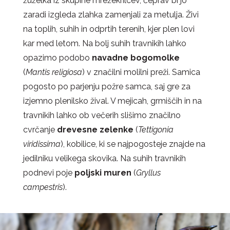
žuželka iz skupine mrežekrilcev, čeprav bi jo
zaradi izgleda zlahka zamenjali za metulja. Živi
na toplih, suhih in odprtih terenih, kjer plen lovi
kar med letom. Na bolj suhih travnikih lahko
opazimo podobo
navadne bogomolke
(
Mantis religiosa
) v značilni molilni preži. Samica
pogosto po parjenju požre samca, saj gre za
izjemno plenilsko žival. V mejicah, grmiščih in na
travnikih lahko ob večerih slišimo značilno
cvrčanje
drevesne zelenke
(
Tettigonia
viridissima
), kobilice, ki se najpogosteje znajde na
jedilniku velikega skovika. Na suhih travnikih
podnevi poje
poljski muren
(
Gryllus
campestris
).