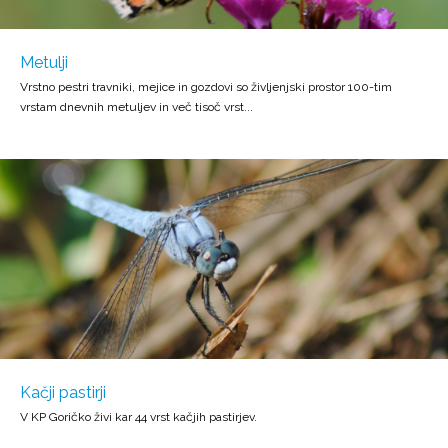
Metulji
Vrstno pestri travniki, mejice in gozdovi so življenjski prostor 100-tim
vrstam dnevnih metuljev in več tisoč vrst...
Kačji pastirji
V KP Goričko živi kar 44 vrst kačjih pastirjev.