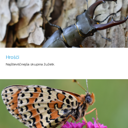
Hrošči
Najštevilčnejša skupina žuželk.