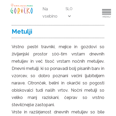
Na
SLO
vsebino
MENU
Metulji
Vrstno pestri travniki, mejice in gozdovi so
življenjski prostor 100-tim vrstam dnevnih
metuljev in več tisoč vrstam nočnih metuljev.
Dnevni metulji, ki so ponavadi bolj pisanih barv in
vzorcev, so dobro poznani večini ljubiteljem
narave. Citronček, belini in okarčki so pogosti
obiskovalci tudi naših vrtov. Nočni metulji so
veliko manj raziskani, čeprav so vrstno
številčnejše zastopani.
Vrste in razširjenost dnevnih metuljev so bile