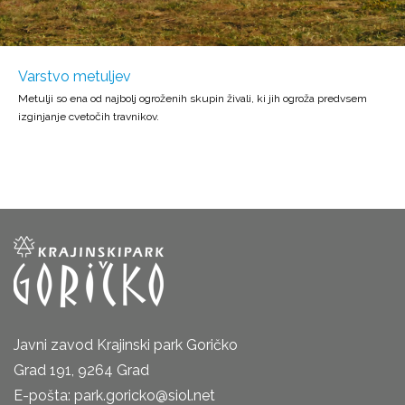
Varstvo metuljev
Metulji so ena od najbolj ogroženih skupin živali, ki jih ogroža predvsem
izginjanje cvetočih travnikov.
Javni zavod Krajinski park Goričko
Grad 191, 9264 Grad
E-pošta: park.goricko@siol.net