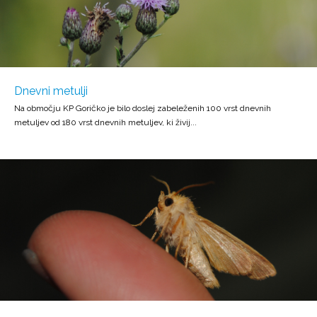
Dnevni metulji
Na območju KP Goričko je bilo doslej zabeleženih 100 vrst dnevnih
metuljev od 180 vrst dnevnih metuljev, ki živij...