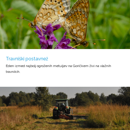
Travniški postavnež
Eden izmed najbolj ogroženih metuljev na Goričkem živi na vlažnih
travnikih.