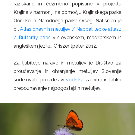
raziskane in čezmejno popisane v projektu
Krajina v harmoniji na območju Krajinskega parka
Goričko in Narodnega parka Őrség. Natisnjen je
bil
Atlas dnevnih metuljev / Nappali lepke atlasz
/ Butterfly atlas
v slovenskem, madžarskem in
angleškem jeziku, Öriszentpéter, 2012.
Za ljubitelje narave in metuljev je Društvo za
proučevanje in ohranjanje metuljev Slovenije
sodelovalo pri izdelavi
vodnika
za hitro in lahko
prepoznavanje najpogostejših metuljev.