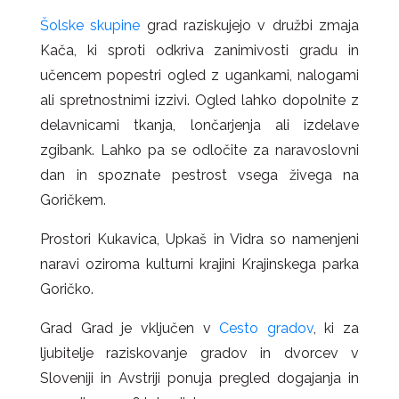
Šolske skupine
grad raziskujejo v družbi zmaja
Kača, ki sproti odkriva zanimivosti gradu in
učencem popestri ogled z ugankami, nalogami
ali spretnostnimi izzivi. Ogled lahko dopolnite z
delavnicami tkanja, lončarjenja ali izdelave
zgibank. Lahko pa se odločite za naravoslovni
dan in spoznate pestrost vsega živega na
Goričkem.
Prostori Kukavica, Upkaš in Vidra so namenjeni
naravi oziroma kulturni krajini Krajinskega parka
Goričko.
Grad Grad je vključen v
Cesto gradov
, ki za
ljubitelje raziskovanje gradov in dvorcev v
Sloveniji in Avstriji ponuja pregled dogajanja in