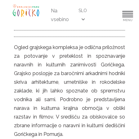
Na
SLO
vsebino
MENU
Ogled grajskega kompleksa je odlična priložnost
za potovanje v preteklost in spoznavanje
naravnih in kulturnih zanimivosti Goričkega.
Grajsko poslopje za baročnimi arkadnimi hodniki
skriva arhitekturne, umetniške in rokodelske
zaklade, ki jih lahko spoznate ob spremstvu
vodnika ali sami. Podrobno je predstavljena
narava in kulturna krajina območja v obliki
razstav in filmov. V središču za obiskovalce so
zbrane informacije o naravni in kulturni dediščini
Goričkega in Pomurja.