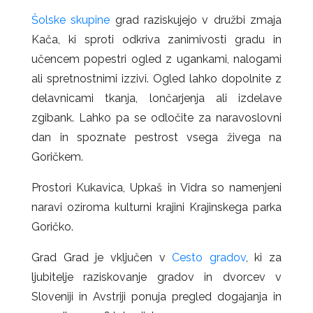
Šolske skupine
grad raziskujejo v družbi zmaja
Kača, ki sproti odkriva zanimivosti gradu in
učencem popestri ogled z ugankami, nalogami
ali spretnostnimi izzivi. Ogled lahko dopolnite z
delavnicami tkanja, lončarjenja ali izdelave
zgibank. Lahko pa se odločite za naravoslovni
dan in spoznate pestrost vsega živega na
Goričkem.
Prostori Kukavica, Upkaš in Vidra so namenjeni
naravi oziroma kulturni krajini Krajinskega parka
Goričko.
Grad Grad je vključen v
Cesto gradov
, ki za
ljubitelje raziskovanje gradov in dvorcev v
Sloveniji in Avstriji ponuja pregled dogajanja in