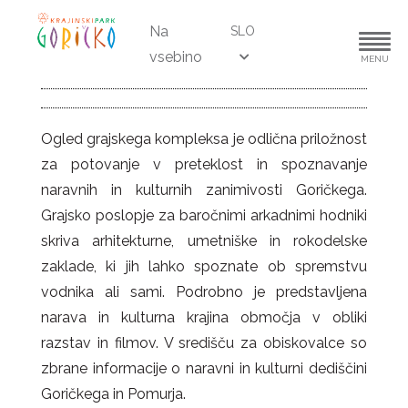
Na
SLO
vsebino
MENU
Ogled grajskega kompleksa je odlična priložnost
za potovanje v preteklost in spoznavanje
naravnih in kulturnih zanimivosti Goričkega.
Grajsko poslopje za baročnimi arkadnimi hodniki
skriva arhitekturne, umetniške in rokodelske
zaklade, ki jih lahko spoznate ob spremstvu
vodnika ali sami. Podrobno je predstavljena
narava in kulturna krajina območja v obliki
razstav in filmov. V središču za obiskovalce so
zbrane informacije o naravni in kulturni dediščini
Goričkega in Pomurja.