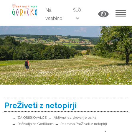
Na
SLO
vsebino
MENU
PreŽiveti z netopirji
ZA OBISKOVALCE
Aktivno raziskovanje parka
Doživetja na Goričkem
Razstava PreŽiveti z netopirji