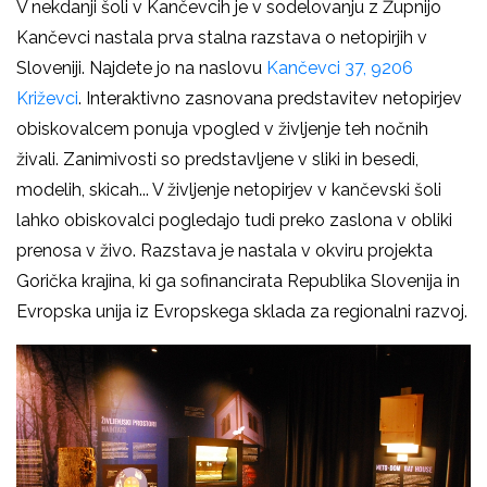
V nekdanji šoli v Kančevcih je v sodelovanju z Župnijo
Kančevci nastala prva stalna razstava o netopirjih v
Sloveniji. Najdete jo na naslovu
Kančevci 37, 9206
Križevci
. Interaktivno zasnovana predstavitev netopirjev
obiskovalcem ponuja vpogled v življenje teh nočnih
živali. Zanimivosti so predstavljene v sliki in besedi,
modelih, skicah... V življenje netopirjev v kančevski šoli
lahko obiskovalci pogledajo tudi preko zaslona v obliki
prenosa v živo. Razstava je nastala v okviru projekta
Gorička krajina, ki ga sofinancirata Republika Slovenija in
Evropska unija iz Evropskega sklada za regionalni razvoj.