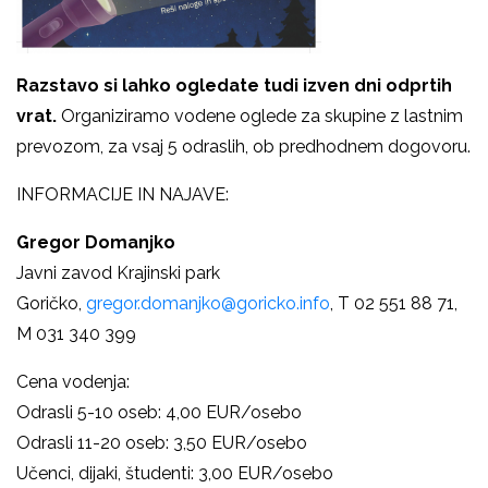
Razstavo si lahko ogledate tudi izven dni odprtih
vrat.
Organiziramo vodene oglede za skupine z lastnim
prevozom, za vsaj 5 odraslih, ob predhodnem dogovoru.
INFORMACIJE IN NAJAVE:
Gregor Domanjko
Javni zavod Krajinski park
Goričko,
gregor.domanjko@goricko.info
, T 02 551 88 71,
M 031 340 399
Cena vodenja:
Odrasli 5-10 oseb: 4,00 EUR/osebo
Odrasli 11-20 oseb: 3,50 EUR/osebo
Učenci, dijaki, študenti: 3,00 EUR/osebo