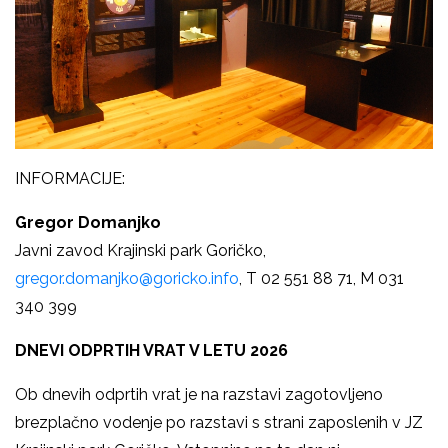
INFORMACIJE:
Gregor Domanjko
Javni zavod Krajinski park Goričko,
gregor.domanjko@goricko.info
, T 02 551 88 71, M 031
340 399
DNEVI ODPRTIH VRAT V LETU 2026
Ob dnevih odprtih vrat je na razstavi zagotovljeno
brezplačno vodenje po razstavi s strani zaposlenih v JZ