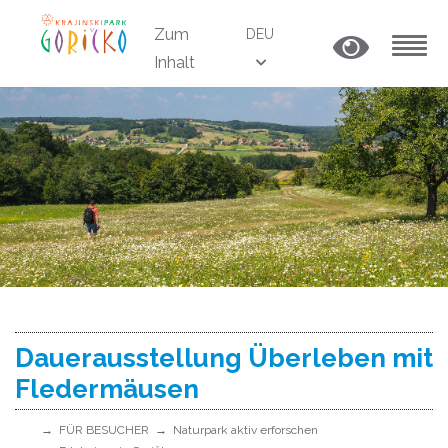
Zum
DEU
Inhalt
MENU
Dauerausstellung Überleben mit
Fledermäusen
FÜR BESUCHER
Naturpark aktiv erforschen