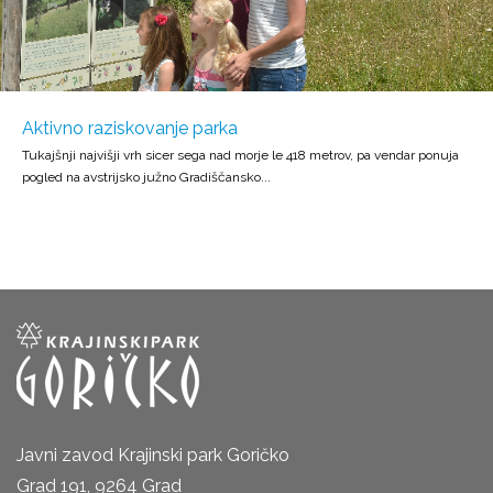
Aktivno raziskovanje parka
Tukajšnji najvišji vrh sicer sega nad morje le 418 metrov, pa vendar ponuja
pogled na avstrijsko južno Gradiščansko...
Javni zavod Krajinski park Goričko
Grad 191, 9264 Grad