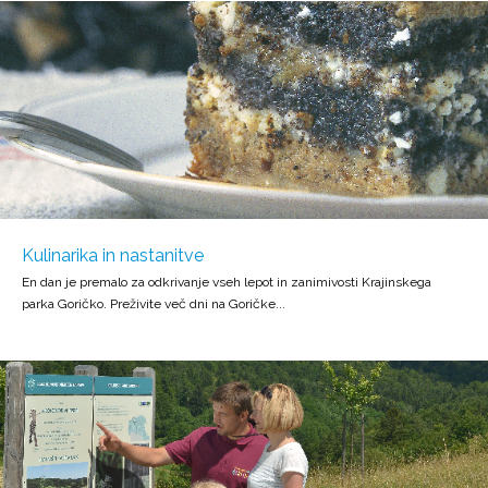
Kulinarika in nastanitve
En dan je premalo za odkrivanje vseh lepot in zanimivosti Krajinskega
parka Goričko. Preživite več dni na Goričke...