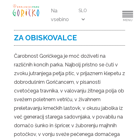
Na
SLO
vsebino
MENU
ZA OBISKOVALCE
Čarobnost Goričkega je moč doživeti na
različnih koncih parka. Najbolj pristno se čuti v
zvoku jutranjega petja ptic, v prijaznem klepetu z
dobrodušnim Goričancem, v pisanosti
cvetočega travnika, v valovanju žitnega polja ob
svežem poletnem vetriču, v živahnem
preletavanju kmečkih lastovk, v okusu jabolka iz
več generacij starega sadovnjaka, v povabilu na
domačo šunko in špricer, v žuborenju majhnih
potočkov, v vonju sveže pečenega domačega