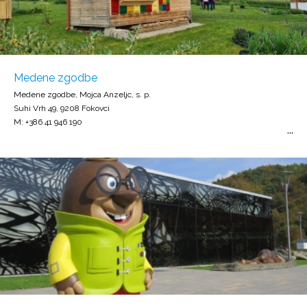
Medene zgodbe
Medene zgodbe, Mojca Anzeljc, s. p.
Suhi Vrh 49, 9208 Fokovci
M: +386 41 946 190