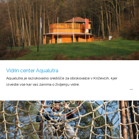
Vidrin center Aqualutra
Aqualutra je raziskovalno središče za obiskovalce v Križevcih, kjer
izveste vse kar vas zanima o življenju vidre.