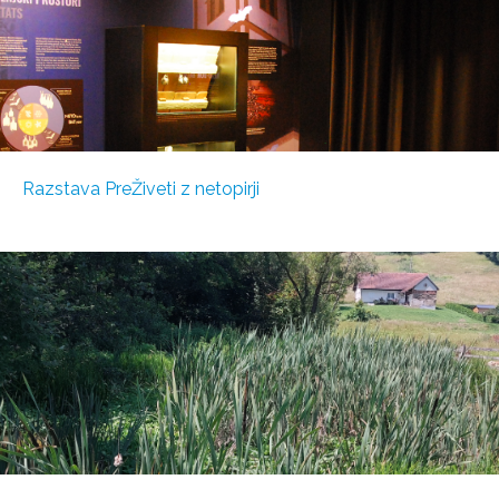
Razstava PreŽiveti z netopirji