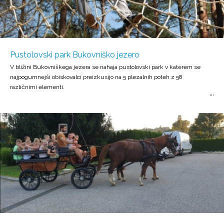
Pustolovski park Bukovniško jezero
V bližini Bukovniškega jezera se nahaja pustolovski park v katerem se
najpogumnejši obiskovalci preizkusijo na 5 plezalnih poteh z 58
različnimi elementi.