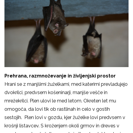
Prehrana, razmnoževanje in življenjski prostor
Hrani se z manjšimi žuželkami, med katerimi prevladujejo
dvokrilci, predvsem košeninarji, manjše vešče in
mrežekrilci. Plen ulovi le med letom. Okreten let mu
omogoča, da lovi tik ob rastlinah in celo v gostih
sestojih. Plen lovi v gozdu, kjer žuželke lovi predvsem v
krošnji listavcev. S kroženjem okoli grmov in dreves v