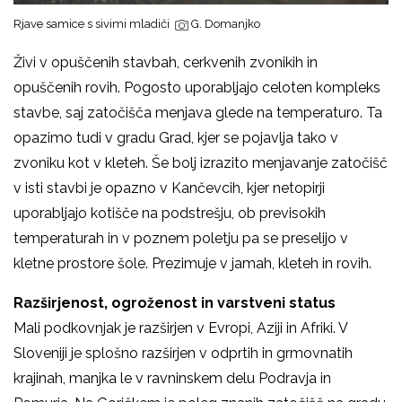
Rjave samice s sivimi mladiči
G. Domanjko
Živi v opuščenih stavbah, cerkvenih zvonikih in
opuščenih rovih. Pogosto uporabljajo celoten kompleks
stavbe, saj zatočišča menjava glede na temperaturo. Ta
opazimo tudi v gradu Grad, kjer se pojavlja tako v
zvoniku kot v kleteh. Še bolj izrazito menjavanje zatočišč
v isti stavbi je opazno v Kančevcih, kjer netopirji
uporabljajo kotišče na podstrešju, ob previsokih
temperaturah in v poznem poletju pa se preselijo v
kletne prostore šole. Prezimuje v jamah, kleteh in rovih.
Razširjenost, ogroženost in varstveni status
Mali podkovnjak je razširjen v Evropi, Aziji in Afriki. V
Sloveniji je splošno razširjen v odprtih in grmovnatih
krajinah, manjka le v ravninskem delu Podravja in