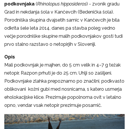
podkovnjaka
(
Rhinolopus hipposideros
) - zvonik gradu
Grad in nekdanja šola v Kančevcih (Bedenička šola).
Porodniška skupina dvajsetih samic v Kančevcih je bila
odkrita šele leta 2014, danes pa stavba poleg vedno
večje porodniške skupine malih podkovnjakov gosti tudi
prvo stalno razstavo o netopirjih v Sloveniji.
Opis
Mali podkovnjak je majhen, do 5 cm velik in 4
–
7 g težak
netopir. Razpon prhuti je do 25 cm. Uhlji so zašiljeni.
Podkovnjake zlahka prepoznamo po značilni, podkvasto
oblikovani kožni gubi med nosnicama, s katero usmerja
eholokacijske klice. Prezimuje popolnoma ovit v letalno
opno, vendar vsak netopir prezimuje posamič.