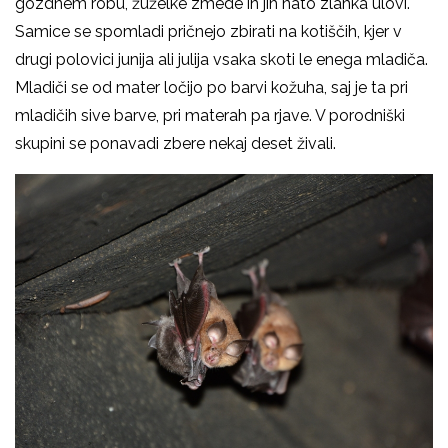
gozdnem robu, žuželke zmede in jih nato zlahka ulovi.
Samice se spomladi pričnejo zbirati na kotiščih, kjer v
drugi polovici junija ali julija vsaka skoti le enega mladiča.
Mladiči se od mater ločijo po barvi kožuha, saj je ta pri
mladičih sive barve, pri materah pa rjave. V porodniški
skupini se ponavadi zbere nekaj deset živali.