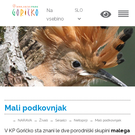
Na
SLO
vsebino
MENU
Mali podkovnjak
NARAVA
Živali
Sesalci
Netopirji
Mali podkovnjak
V KP Goričko sta znani le dve porodniški skupini
malega