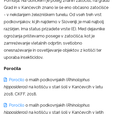
Pomurja. Na Goričkem je poleg znanih zatočišč na gradu
Grad in v Kančevcih znano le še eno občasno zatočišče
- v nekdanjem železniškem tunelu. Od vseh treh vrst
podkovnjakov, ki jih najdemo v Sloveniji, je mali najbolj
razširjen. Ima status prizadete vrste (E). Med dejavnike
ogrožanja prištevamo posege v zatočišča, kot je
zamreževanje vletalnih odprtin, svetlobno
onesnaževanje in osvetljevanje objektov z kotišči ter
uporaba insekticidov.
Poročila
Poročilo
o
malih podkovnjakih
(
Rhinolophus
hipposideros
) na kotišču v stari šoli v Kančevcih v letu
2018. CKFF, 2018.
Poročilo
o
malih podkovnjakih
(
Rhinolophus
hipposideros
) na kotišču v stari šoli v Kančevcih v letih