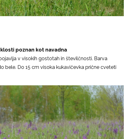
eklosti poznan kot navadna
 pojavlja v visokih gostotah in številčnosti. Barva
 do bele. Do 15 cm visoka kukavičevka prične cveteti