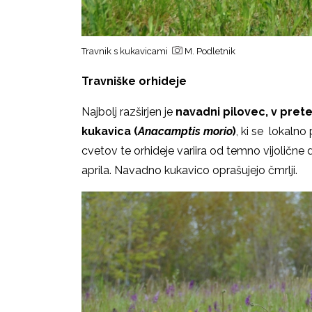
Travnik s kukavicami
M. Podletnik
Travniške orhideje
Najbolj razširjen je
navadni pilovec, v pret
kukavica (
Anacamptis
morio
)
, ki se lokalno
cvetov te orhideje variira od temno vijolične
aprila. Navadno kukavico oprašujejo čmrlji.