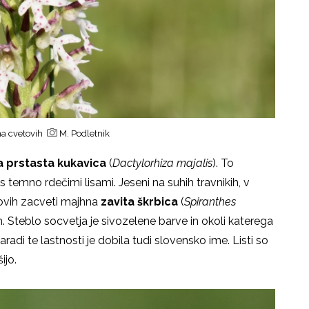
 na cvetovih
M. Podletnik
 prstasta kukavica
(
Dactylorhiza majalis
). To
 temno rdečimi lisami. Jeseni na suhih travnikih, v
bovih zacveti majhna
zavita škrbica
(
Spiranthes
ih. Steblo socvetja je sivozelene barve in okoli katerega
aradi te lastnosti je dobila tudi slovensko ime. Listi so
šijo.