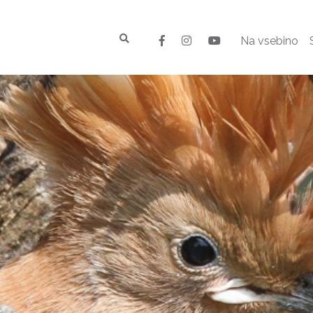
Na vsebino