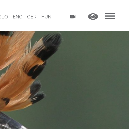
SLO
ENG
GER
HUN
MENU