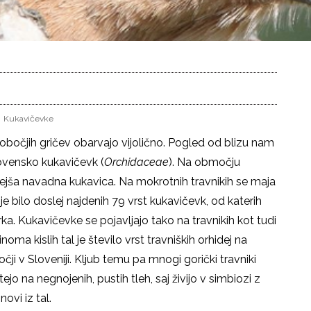
Kukavičevke
 pobočjih gričev obarvajo vijolično. Pogled od blizu nam
slovensko kukavičevk (
Orchidaceae
). Na območju
ejša navadna kukavica. Na mokrotnih travnikih se maja
 je bilo doslej najdenih 79 vrst kukavičevk, od katerih
ka. Kukavičevke se pojavljajo tako na travnikih kot tudi
ma kislih tal je število vrst travniških orhidej na
i v Sloveniji. Kljub temu pa mnogi gorički travniki
jo na negnojenih, pustih tleh, saj živijo v simbiozi z
ovi iz tal.