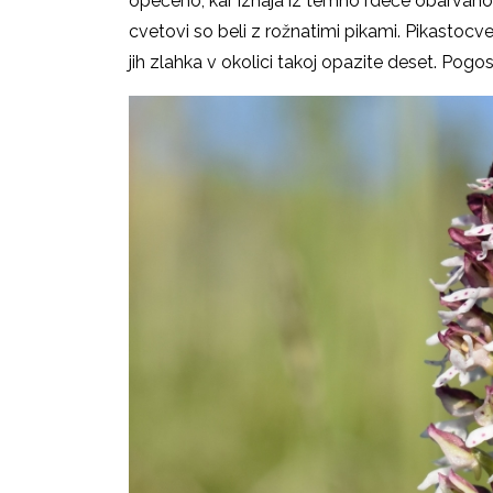
opečeno, kar izhaja iz temno rdeče obarvanos
cvetovi so beli z rožnatimi pikami. Pikastocv
jih zlahka v okolici takoj opazite deset. Pog