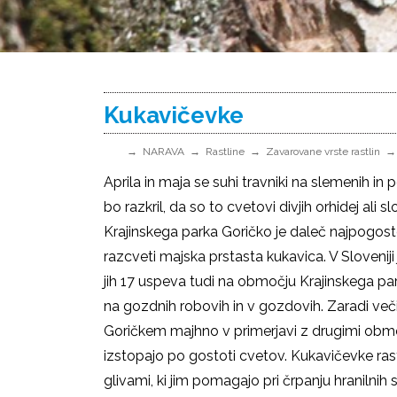
Kukavičevke
NARAVA
Rastline
Zavarovane vrste rastlin
Aprila in maja se suhi travniki na slemenih in
bo razkril, da so to cvetovi divjih orhidej ali 
Krajinskega parka Goričko je daleč najpogost
razcveti majska prstasta kukavica. V Sloveniji
jih 17 uspeva tudi na območju Krajinskega par
na gozdnih robovih in v gozdovih. Zaradi večino
Goričkem majhno v primerjavi z drugimi območj
izstopajo po gostoti cvetov. Kukavičevke raste
glivami, ki jim pomagajo pri črpanju hranilnih sn