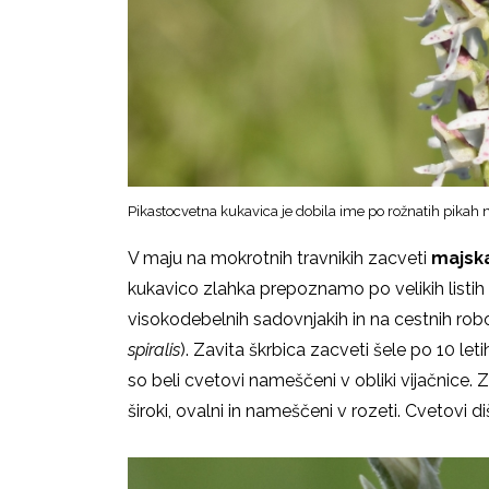
Pikastocvetna kukavica je dobila ime po rožnatih pikah
V maju na mokrotnih travnikih zacveti
majska
kukavico zlahka prepoznamo po velikih listih s
visokodebelnih sadovnjakih in na cestnih ro
spiralis
). Zavita škrbica zacveti šele po 10 let
so beli cvetovi nameščeni v obliki vijačnice. Z
široki, ovalni in nameščeni v rozeti. Cvetovi di