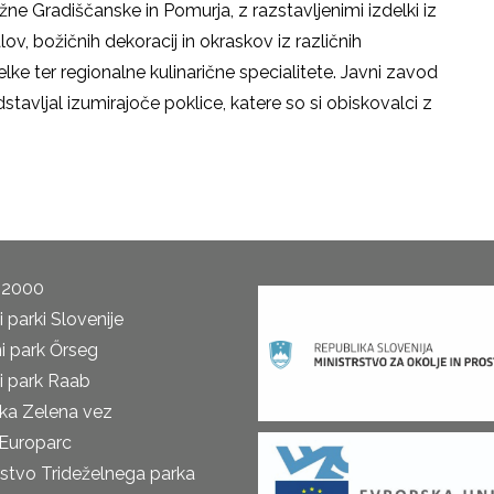
ne Gradiščanske in Pomurja, z razstavljenimi izdelki iz
lov, božičnih dekoracij in okraskov iz različnih
lke ter regionalne kulinarične specialitete. Javni zavod
dstavljal izumirajoče poklice, katere so si obiskovalci z
 2000
 parki Slovenije
i park Őrseg
i park Raab
ka Zelena vez
Europarc
rstvo Trideželnega parka