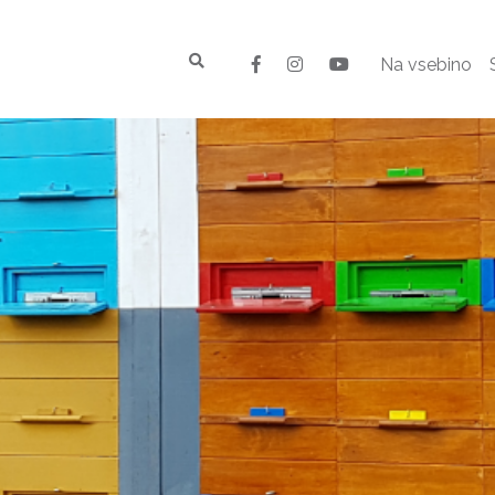
Na vsebino