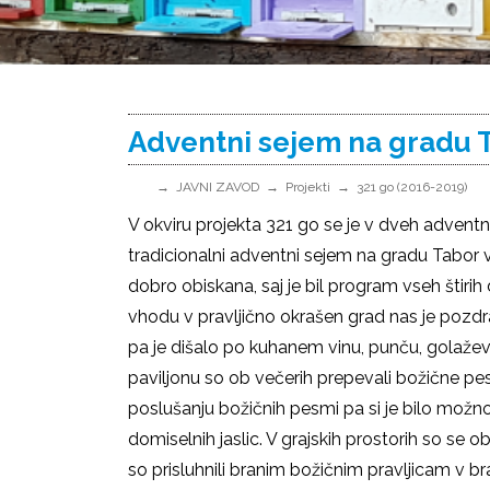
Adventni sejem na gradu 
JAVNI ZAVOD
Projekti
321 go (2016-2019)
V okviru projekta 321 go se je v dveh adventni
tradicionalni adventni sejem na gradu Tabor 
dobro obiskana, saj je bil program vseh štiri
vhodu v pravljično okrašen grad nas je pozdr
pa je dišalo po kuhanem vinu, punču, golaževi j
paviljonu so ob večerih prepevali božične pe
poslušanju božičnih pesmi pa si je bilo možno
domiselnih jaslic. V grajskih prostorih so se ob
so prisluhnili branim božičnim pravljicam v br