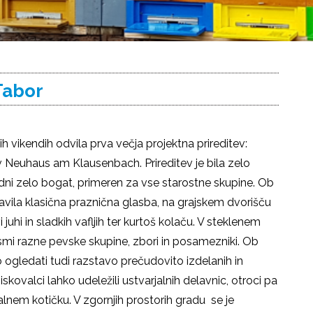
Tabor
h vikendih odvila prva večja projektna prireditev:
v Neuhaus am Klausenbach. Prireditev je bila zelo
h dni zelo bogat, primeren za vse starostne skupine. Ob
avila klasična praznična glasba, na grajskem dvorišču
uhi in sladkih vafljih ter kurtoš kolaču. V steklenem
smi razne pevske skupine, zbori in posamezniki. Ob
 ogledati tudi razstavo prečudovito izdelanih in
iskovalci lahko udeležili ustvarjalnih delavnic, otroci pa
alnem kotičku. V zgornjih prostorih gradu se je