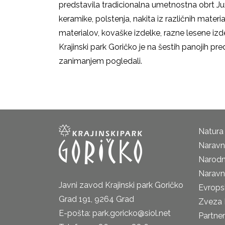
predstavila tradicionalna umetnostna obrt Juž
keramike, polstenja, nakita iz različnih materia
materialov, kovaške izdelke, razne lesene izde
Krajinski park Goričko je na šestih panojih pre
zanimanjem pogledali.
Natura
Naravni
Narodn
Naravn
Javni zavod Krajinski park Goričko
Evrops
Grad 191, 9264 Grad
Zveza 
E-pošta: park.goricko@siol.net
Partne