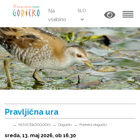
Na
SLO
vsebino
MENU
Pravljična ura
NOVICE&DOGODKI
Dogodki
Pretekli dogodki
sreda, 13. maj 2026, ob 16.30