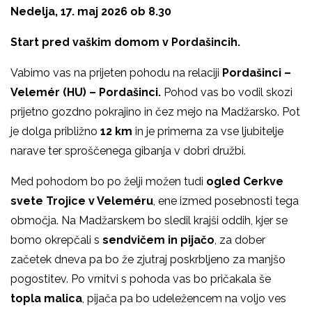
Nedelja, 17. maj 2026 ob 8.30
Start pred vaškim domom v Pordašincih.
Vabimo vas na prijeten pohodu na relaciji
Pordašinci –
Velemér (HU) – Pordašinci.
Pohod vas bo vodil skozi
prijetno gozdno pokrajino in čez mejo na Madžarsko. Pot
je dolga približno
12 km
in je primerna za vse ljubitelje
narave ter sproščenega gibanja v dobri družbi.
Med pohodom bo po želji možen tudi
ogled Cerkve
svete Trojice v Veleméru
, ene izmed posebnosti tega
območja. Na Madžarskem bo sledil krajši oddih, kjer se
bomo okrepčali s
sendvičem in pijačo
, za dober
začetek dneva pa bo že zjutraj poskrbljeno za manjšo
pogostitev. Po vrnitvi s pohoda vas bo pričakala še
topla malica
, pijača pa bo udeležencem na voljo ves