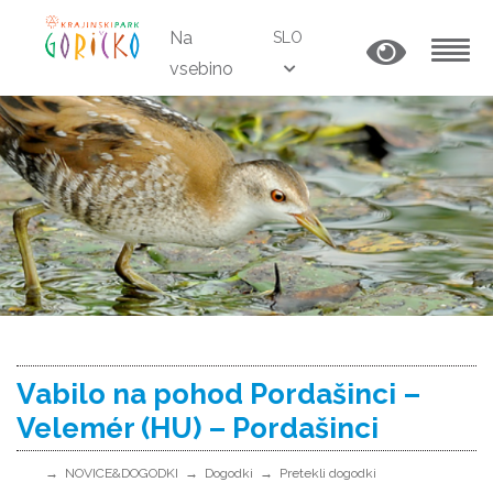
Na
SLO
vsebino
MENU
Vabilo na pohod Pordašinci –
Velemér (HU) – Pordašinci
NOVICE&DOGODKI
Dogodki
Pretekli dogodki