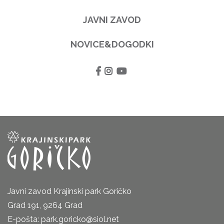
JAVNI ZAVOD
NOVICE&DOGODKI
Javni zavod Krajinski park Goričko
Grad 191, 9264 Grad
E-pošta: park.goricko@siol.net