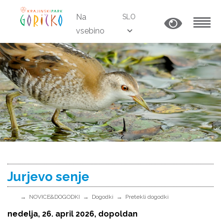
Na
SLO
vsebino
MENU
Jurjevo senje
NOVICE&DOGODKI
Dogodki
Pretekli dogodki
nedelja, 26. april 2026, dopoldan