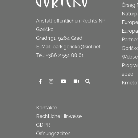
Őrseg 
Naturp
Anstalt öffentlichen Rechts NP
Europe
Goričko
Europa
Grad 191, 9264 Grad
Partne
E-Mail: park.goricko@siol.net
Goričk
Tel.: +386 2 551 88 61
Websei
Progra
2020
Kmetova
Kontakte
Rechtliche Hinweise
GDPR
Öffnungszeiten