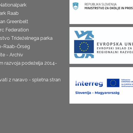
Nationalpark
ark Raab
an Greenbelt
rc Federation
rstvo Trideželnega parka
o-Raab-Őrség
te - Archiv
m razvoja podeželja 2014-
ti z naravo - spletna stran