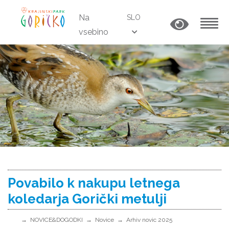
Na
SLO
vsebino
MENU
Povabilo k nakupu letnega
koledarja Gorički metulji
NOVICE&DOGODKI
Novice
Arhiv novic 2025