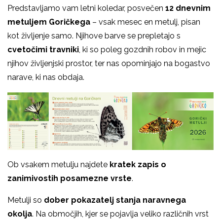
Predstavljamo vam letni koledar, posvečen
12 dnevnim
metuljem Goričkega
– vsak mesec en metulj, pisan
kot življenje samo. Njihove barve se prepletajo s
cvetočimi travniki
, ki so poleg gozdnih robov in mejic
njihov življenjski prostor, ter nas opominjajo na bogastvo
narave, ki nas obdaja.
Ob vsakem metulju najdete
kratek zapis o
zanimivostih posamezne vrste
.
Metulji so
dober pokazatelj stanja naravnega
okolja
. Na območjih, kjer se pojavlja veliko različnih vrst