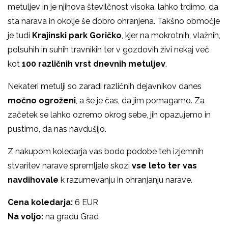
metuljev in je njihova številčnost visoka, lahko trdimo, da
sta narava in okolje še dobro ohranjena. Takšno območje
je tudi
Krajinski park Goričko
, kjer na mokrotnih, vlažnih,
polsuhih in suhih travnikih ter v gozdovih živi nekaj več
kot
100 različnih vrst dnevnih metuljev
.
Nekateri metulji so zaradi različnih dejavnikov danes
močno ogroženi
, a še je čas, da jim pomagamo. Za
začetek se lahko ozremo okrog sebe, jih opazujemo in
pustimo, da nas navdušijo.
Z nakupom koledarja vas bodo podobe teh izjemnih
stvaritev narave spremljale skozi
vse leto ter vas
navdihovale
k razumevanju in ohranjanju narave.
Cena koledarja:
6 EUR
Na voljo:
na gradu Grad