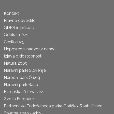
Kontakti
Pravno obvestilo
GDPR in piškotki
Odpiralni čas
Cenik 2025
Neposredni nadzor v naravi
Izjava o dostopnosti
Natura 2000
Naravni parki Slovenije
Narodni park Őrseg
Naravni park Raab
Evropska Zelena vez
Zveza Europarc
Partnerstvo Trideželnega parka Goričko-Raab-Őrség
Spletna stran - arhiv