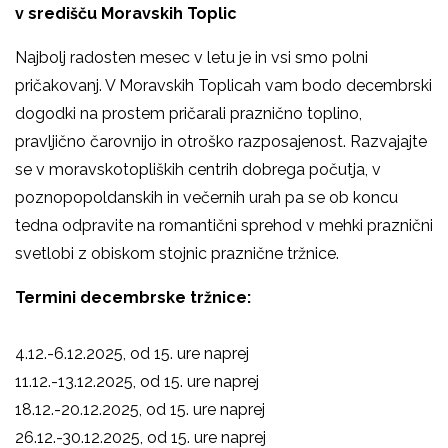
v središču Moravskih Toplic
Najbolj radosten mesec v letu je in vsi smo polni
pričakovanj. V Moravskih Toplicah vam bodo decembrski
dogodki na prostem pričarali praznično toplino,
pravljično čarovnijo in otroško razposajenost. Razvajajte
se v moravskotopliških centrih dobrega počutja, v
poznopopoldanskih in večernih urah pa se ob koncu
tedna odpravite na romantični sprehod v mehki praznični
svetlobi z obiskom stojnic praznične tržnice.
Termini decembrske tržnice:
4.12.-6.12.2025, od 15. ure naprej
11.12.-13.12.2025, od 15. ure naprej
18.12.-20.12.2025, od 15. ure naprej
26.12.-30.12.2025, od 15. ure naprej