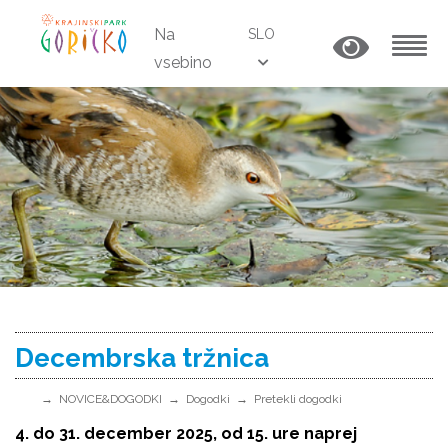
Na
SLO
vsebino
MENU
Decembrska tržnica
NOVICE&DOGODKI
Dogodki
Pretekli dogodki
4. do 31. december 2025, od 15. ure naprej