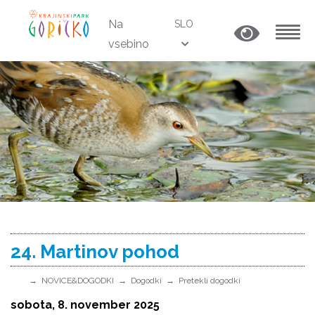
Na
SLO
vsebino
MENU
24. Martinov pohod
NOVICE&DOGODKI
Dogodki
Pretekli dogodki
sobota, 8. november 2025