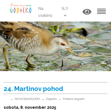
Na
SLO
vsebino
MENU
24. Martinov pohod
NOVICE&DOGODKI
Dogodki
Pretekli dogodki
sobota, 8. november 2025