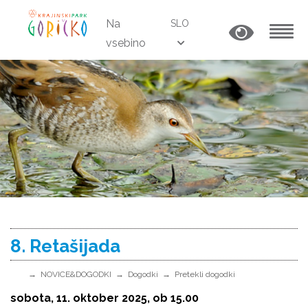
Na
SLO
vsebino
MENU
8. Retašijada
NOVICE&DOGODKI
Dogodki
Pretekli dogodki
sobota, 11. oktober 2025, ob 15.00