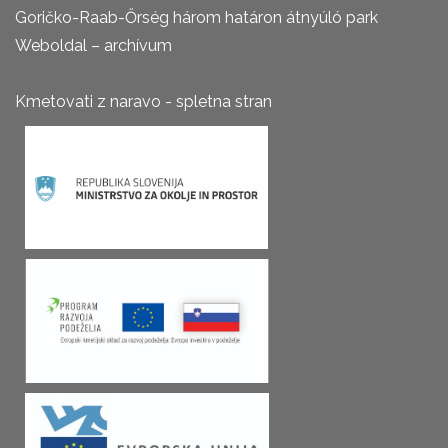
Goričko-Raab-Őrség három határon átnyúló park
Weboldal – archívum
Kmetovati z naravo - spletna stran