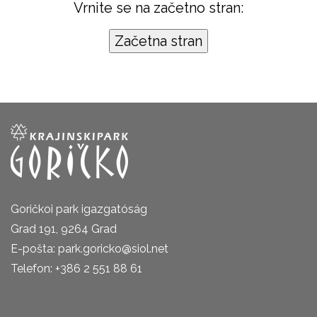
Vrnite se na začetno stran:
Goričkoi park igazgatóság
Grad 191, 9264 Grad
E-pošta: park.goricko@siol.net
Telefon: +386 2 551 88 61