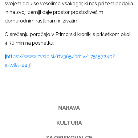
svojem delu se veselimo vsakogar, ki nas pri tem podpira
in na svoji zemlji daje prostor prostoživečim
domorodnim rastlinam in živalim.
O srečanju poročajo v Primorski kroniki s pričetkom okoli
4.30 min na posnetku:
[
https://www.rtvslo.si/rtv365/arhiv/175157240?
s=tv&t=443
]
NARAVA
KULTURA
ZA OBISKOVALCE