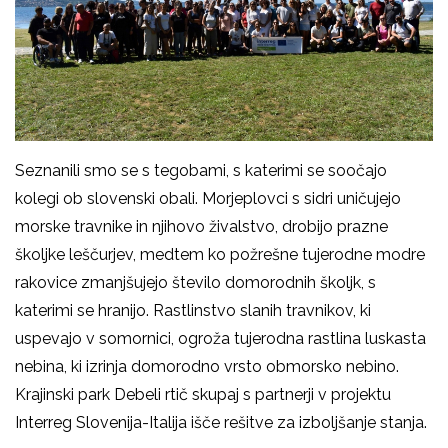
Seznanili smo se s tegobami, s katerimi se soočajo
kolegi ob slovenski obali. Morjeplovci s sidri uničujejo
morske travnike in njihovo živalstvo, drobijo prazne
školjke leščurjev, medtem ko požrešne tujerodne modre
rakovice zmanjšujejo število domorodnih školjk, s
katerimi se hranijo. Rastlinstvo slanih travnikov, ki
uspevajo v somornici, ogroža tujerodna rastlina luskasta
nebina, ki izrinja domorodno vrsto
obmorsko nebino
.
Krajinski park Debeli rtič skupaj s partnerji v projektu
Interreg Slovenija-Italija išče rešitve za izboljšanje stanja.