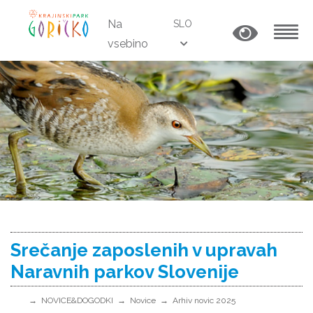
Na
SLO
vsebino
MENU
Srečanje zaposlenih v upravah
Naravnih parkov Slovenije
NOVICE&DOGODKI
Novice
Arhiv novic 2025