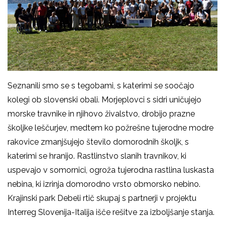
Seznanili smo se s tegobami, s katerimi se soočajo
kolegi ob slovenski obali. Morjeplovci s sidri uničujejo
morske travnike in njihovo živalstvo, drobijo prazne
školjke leščurjev, medtem ko požrešne tujerodne modre
rakovice zmanjšujejo število domorodnih školjk, s
katerimi se hranijo. Rastlinstvo slanih travnikov, ki
uspevajo v somornici, ogroža tujerodna rastlina luskasta
nebina, ki izrinja domorodno vrsto
obmorsko nebino
.
Krajinski park Debeli rtič skupaj s partnerji v projektu
Interreg Slovenija-Italija išče rešitve za izboljšanje stanja.