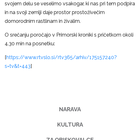
svojem delu se veselimo vsakogar, ki nas pri tem podpira
in na svoji zemlji daje prostor prostoživečim
domorodnim rastlinam in živalim.
O srečanju poročajo v Primorski kroniki s pričetkom okoli
4.30 min na posnetku:
[
https://www.rtvslo.si/rtv365/arhiv/175157240?
s=tv&t=443
]
NARAVA
KULTURA
ZA OBISKOVALCE