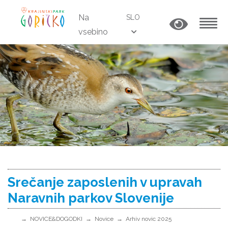
Na
SLO
vsebino
MENU
Srečanje zaposlenih v upravah
Naravnih parkov Slovenije
NOVICE&DOGODKI
Novice
Arhiv novic 2025