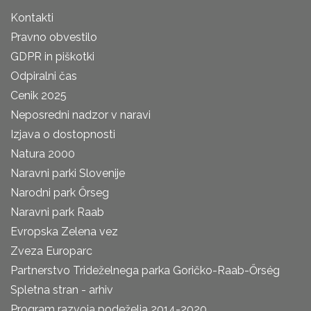
Kontakti
Pravno obvestilo
GDPR in piškotki
Odpiralni čas
Cenik 2025
Neposredni nadzor v naravi
Izjava o dostopnosti
Natura 2000
Naravni parki Slovenije
Narodni park Őrseg
Naravni park Raab
Evropska Zelena vez
Zveza Europarc
Partnerstvo Trideželnega parka Goričko-Raab-Őrség
Spletna stran - arhiv
Program razvoja podeželja 2014-2020