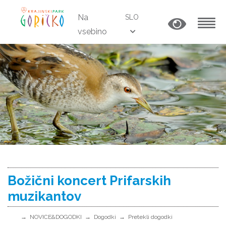
Na
SLO
vsebino
MENU
Božični koncert Prifarskih
muzikantov
NOVICE&DOGODKI
Dogodki
Pretekli dogodki