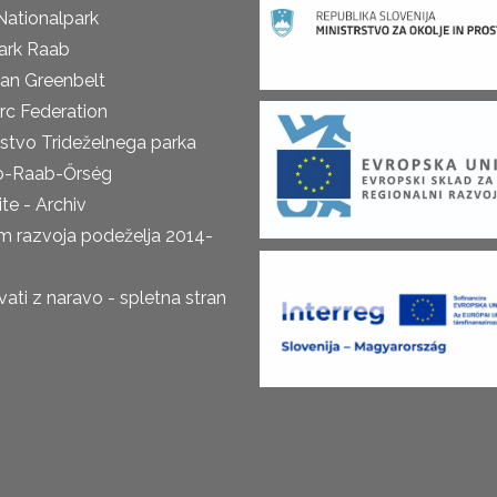
Nationalpark
ark Raab
an Greenbelt
rc Federation
rstvo Trideželnega parka
o-Raab-Őrség
te - Archiv
m razvoja podeželja 2014-
ti z naravo - spletna stran