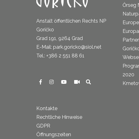
Őrseg 
Naturp
Anstalt öffentlichen Rechts NP
Europe
Goričko
Europa
Grad 191, 9264 Grad
Partne
E-Mail: park.goricko@siol.net
Goričk
Tel.: +386 2 551 88 61
Websei
Progra
2020
Kmetova
Kontakte
Rechtliche Hinweise
GDPR
Öffnungszeiten