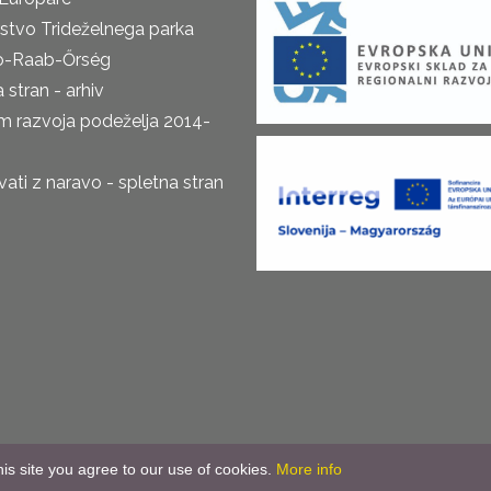
rstvo Trideželnega parka
o-Raab-Őrség
 stran - arhiv
m razvoja podeželja 2014-
ti z naravo - spletna stran
is site you agree to our use of cookies.
More info