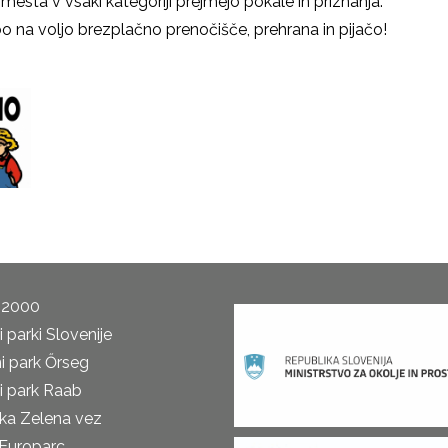
ri mesta v vsaki kategoriji prejmejo pokale in priznanja.
 bo na voljo brezplačno prenočišče, prehrana in pijačo!
 vsakem vremenu.
 2000
 parki Slovenije
i park Őrseg
i park Raab
ka Zelena vez
Europarc