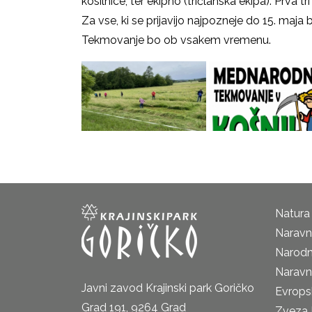
kosilnice, ter ekipno (tričlanska ekipa). Prva t
Za vse, ki se prijavijo najpozneje do 15. maja
Tekmovanje bo ob
Natura
Naravni
Narodn
Naravn
Javni zavod Krajinski park Goričko
Evrops
Grad 191, 9264 Grad
Zveza 