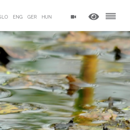
SLO
ENG
GER
HUN
MENU