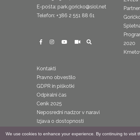
E-pošta: park.goricko@siol.net
Partne
Telefon: +386 2 551 88 61
Goričk
Spletna
Progra
2020
Kmetova
Kontakti
Pravno obvestilo
GDPR in piškotki
Odpiralni čas
Cenik 2025
Neposredni nadzor v naravi
Izjava o dostopnosti
We use cookies to enhance your experience. By continuing to visit th