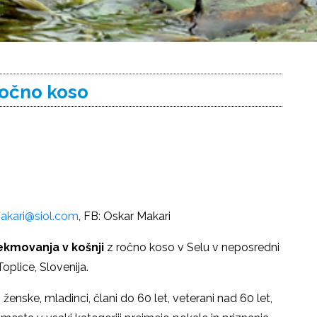
ročno koso
akari@siol.com
, FB: Oskar Makari
 tekmovanja v košnji
z ročno koso v Selu v neposredni
plice, Slovenija.
enske, mladinci, člani do 60 let, veterani nad 60 let,