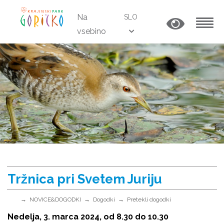
Na
SLO
vsebino
MENU
Tržnica pri Svetem Juriju
NOVICE&DOGODKI
Dogodki
Pretekli dogodki
Nedelja, 3. marca 2024, od 8.30 do 10.30