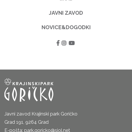
JAVNI ZAVOD
NOVICE&DOGODKI
Javni zavod Krajinski park Goričko
Grad 191, 9264 Grad
E-pošta: park.goricko@siol.net