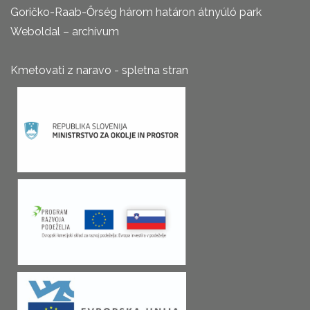
Goričko-Raab-Őrség három határon átnyúló park
Weboldal – archívum
Kmetovati z naravo - spletna stran