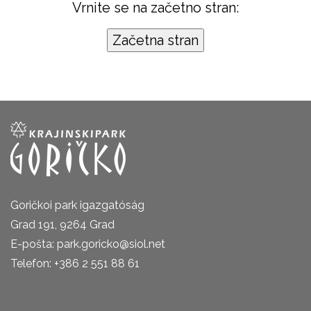
Vrnite se na začetno stran:
Goričkoi park igazgatóság
Grad 191, 9264 Grad
E-pošta: park.goricko@siol.net
Telefon: +386 2 551 88 61