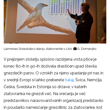
Laimonas Sniauksta o stanju zlatovranke v Litvi
G. Domanjko
V prejšnjem stoletju splošno razširjena vrsta ptice je
konec 80-ih in 90-ih doživela drastičen upad števila
gnezdečih parov. O vzrokih za njeno upadanje pri nas in
v srednji Evropi si lahko preberete
tukaj
. Švica, Nemčija,
Češka, Švedska in Estonija so države, v katerih
zlatovranka ne gnezdi več. Na srečanju je več
predstavnikov naravovarstvenih organizacij predstavilo
in poudarilo nameščanje gnezdilnic za zlatovranke, kot