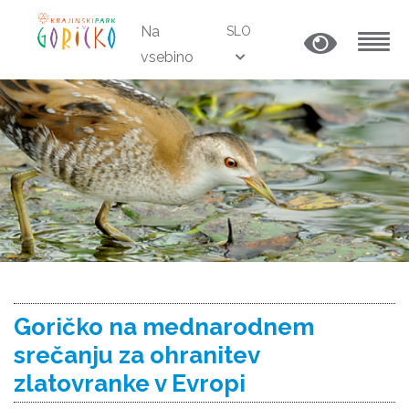
Na
SLO
vsebino
MENU
Goričko na mednarodnem
srečanju za ohranitev
zlatovranke v Evropi