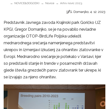
NOVICE&DOGODKI
Novice
Arhiv novic 2023
G. Domanjko, 4. 12. 2023
Predstavnik Javnega zavoda Krajinski park Goričko (JZ
KPG), Gregor Domanjko, se je na povabilo nevladne
organizacije OTOP-BirdLife Poljska udeležil
mednarodnega srečanja namenjenega predstavitvi
ukrepov in izmenjavi izkušenj za ohranitev zlatovranke v
Evropi. Mednarodno srečanje je potekalo v Varšavi, kjer
so predstavili stanje in trende v posameznih državah
glede števila gnezdečih parov zlatovrank ter ukrepe, ki
se izvajajo za njeno ohranitev.