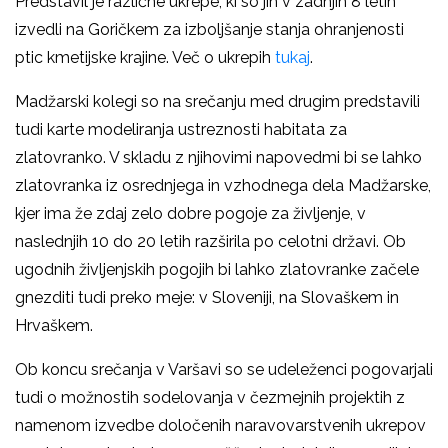
Predstavil je različne ukrepe, ki so jih v zadnjih 8 letih
izvedli na Goričkem za izboljšanje stanja ohranjenosti
ptic kmetijske krajine. Več o ukrepih
tukaj
.
Madžarski kolegi so na srečanju med drugim predstavili
tudi karte modeliranja ustreznosti habitata za
zlatovranko. V skladu z njihovimi napovedmi bi se lahko
zlatovranka iz osrednjega in vzhodnega dela Madžarske,
kjer ima že zdaj zelo dobre pogoje za življenje, v
naslednjih 10 do 20 letih razširila po celotni državi. Ob
ugodnih življenjskih pogojih bi lahko zlatovranke začele
gnezditi tudi preko meje: v Sloveniji, na Slovaškem in
Hrvaškem.
Ob koncu srečanja v Varšavi so se udeleženci pogovarjali
tudi o možnostih sodelovanja v čezmejnih projektih z
namenom izvedbe določenih naravovarstvenih ukrepov