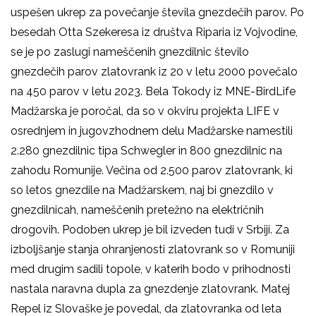
uspešen ukrep za povečanje števila gnezdečih parov. Po
besedah Otta Szekeresa iz društva Riparia iz Vojvodine,
se je po zaslugi nameščenih gnezdilnic število
gnezdečih parov zlatovrank iz 20 v letu 2000 povečalo
na 450 parov v letu 2023. Bela Tokody iz MNE-BirdLife
Madžarska je poročal, da so v okviru projekta LIFE v
osrednjem in jugovzhodnem delu Madžarske namestili
2.280 gnezdilnic tipa Schwegler in 800 gnezdilnic na
zahodu Romunije. Večina od 2.500 parov zlatovrank, ki
so letos gnezdile na Madžarskem, naj bi gnezdilo v
gnezdilnicah, nameščenih pretežno na električnih
drogovih. Podoben ukrep je bil izveden tudi v Srbiji. Za
izboljšanje stanja ohranjenosti zlatovrank so v Romuniji
med drugim sadili topole, v katerih bodo v prihodnosti
nastala naravna dupla za gnezdenje zlatovrank. Matej
Repel iz Slovaške je povedal, da zlatovranka od leta