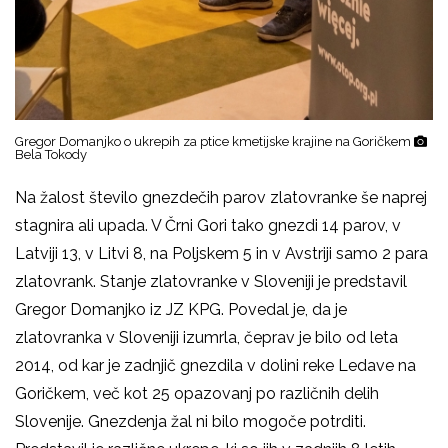
Gregor Domanjko o ukrepih za ptice kmetijske krajine na Goričkem
Bela Tokody
Na žalost število gnezdečih parov zlatovranke še naprej
stagnira ali upada. V Črni Gori tako gnezdi 14 parov, v
Latviji 13, v Litvi 8, na Poljskem 5 in v Avstriji samo 2 para
zlatovrank. Stanje zlatovranke v Sloveniji je predstavil
Gregor Domanjko iz JZ KPG. Povedal je, da je
zlatovranka v Sloveniji izumrla, čeprav je bilo od leta
2014, od kar je zadnjič gnezdila v dolini reke Ledave na
Goričkem, več kot 25 opazovanj po različnih delih
Slovenije. Gnezdenja žal ni bilo mogoče potrditi.