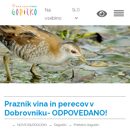
Na
SLO
vsebino
MENU
Praznik vina in perecov v
Dobrovniku- ODPOVEDANO!
NOVICE&DOGODKI
Dogodki
Pretekli dogodki