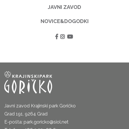
JAVNI ZAVOD
NOVICE&DOGODKI
Javni zavod Krajinski park Goričko
Grad 191, 9264 Grad
E-pošta: park.goricko@siol.net