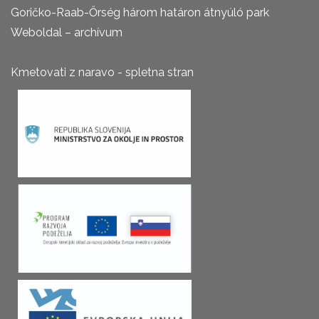
Goričko-Raab-Őrség három határon átnyúló park
Weboldal – archívum
Kmetovati z naravo - spletna stran