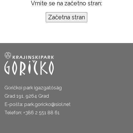
Vrnite se na začetno stran:
Goričkoi park igazgatóság
Grad 191, 9264 Grad
E-pošta: park.goricko@siol.net
Telefon: +386 2 551 88 61