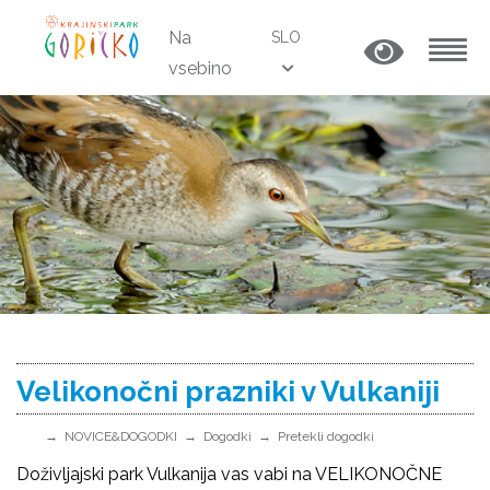
Na
SLO
vsebino
MENU
Velikonočni prazniki v Vulkaniji
NOVICE&DOGODKI
Dogodki
Pretekli dogodki
Doživljajski park Vulkanija vas vabi na VELIKONOČNE