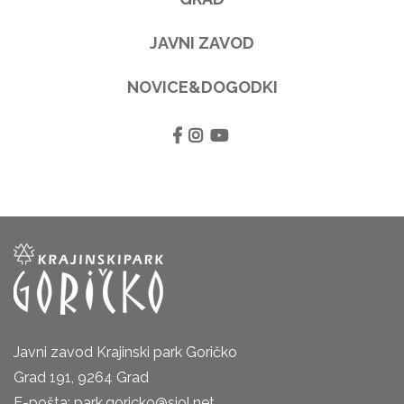
JAVNI ZAVOD
NOVICE&DOGODKI
Javni zavod Krajinski park Goričko
Grad 191, 9264 Grad
E-pošta: park.goricko@siol.net