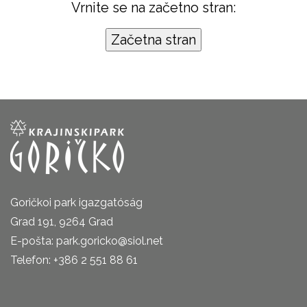
Vrnite se na začetno stran:
Goričkoi park igazgatóság
Grad 191, 9264 Grad
E-pošta: park.goricko@siol.net
Telefon: +386 2 551 88 61