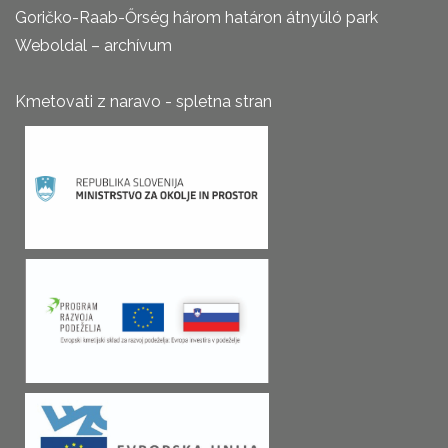
Goričko-Raab-Őrség három határon átnyúló park
Weboldal – archívum
Kmetovati z naravo - spletna stran