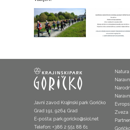
Natura
Naravni
Narodn
Naravn
Javni zavod Krajinski park Goričko
Evrops
Grad 191, 9264 Grad
Zveza 
E-pošta: park.goricko@siol.net
Partne
Telefon: +386 2 551 88 61
Goričk