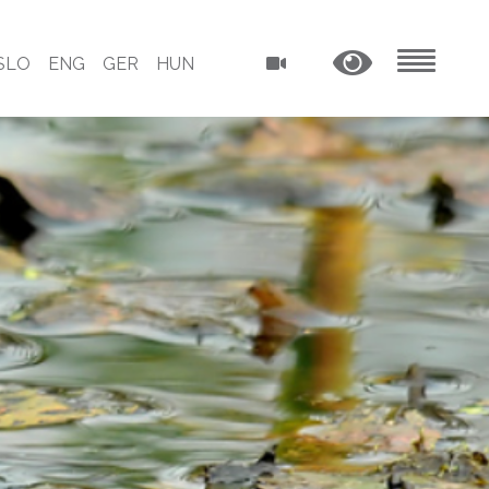
SLO
ENG
GER
HUN
MENU