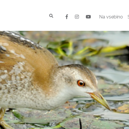
Na vsebino