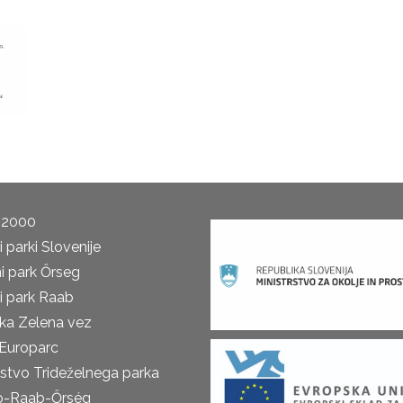
 2000
 parki Slovenije
i park Őrseg
i park Raab
ka Zelena vez
Europarc
rstvo Trideželnega parka
o-Raab-Őrség