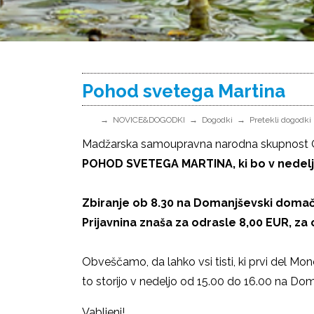
Pohod svetega Martina
NOVICE&DOGODKI
Dogodki
Pretekli dogodki
Madžarska samoupravna narodna skupnost O
POHOD SVETEGA MARTINA, ki bo v nedelj
Zbiranje ob 8.30 na Domanjševski domačij
Prijavnina znaša za odrasle 8,00 EUR, za 
Obveščamo, da lahko vsi tisti, ki prvi del Monog
to storijo v nedeljo od 15.00 do 16.00 na Dom
Vabljeni!