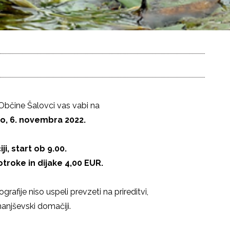
bčine Šalovci vas vabi na
o, 6. novembra 2022.
i, start ob 9.00.
otroke in dijake 4,00 EUR.
rafije niso uspeli prevzeti na prireditvi,
anjševski domačiji.